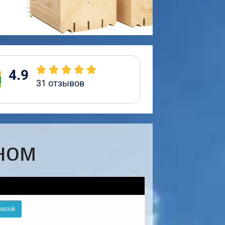
4.9
31
отзывов
ном
расой