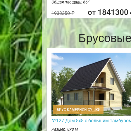
2
Общая площадь: 66
от 1841300
1933350
Брусовые
БРУС КАМЕРНОЙ СУШКИ
№127 Дом 8х8 с большим тамбуро
Размер: 8х8 м