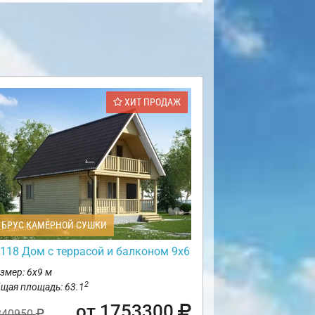
ХИТ ПРОДАЖ
БРУС КАМЕРНОЙ СУШКИ
118 Дом с террасой и балконом 9х6
змер: 6х9 м
2
щая площадь: 63.1
от 1753300
840950