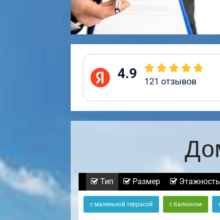
4.9
121
отзывов
До
Тип
Размер
Этажность
с маленькой террасой
с балконом