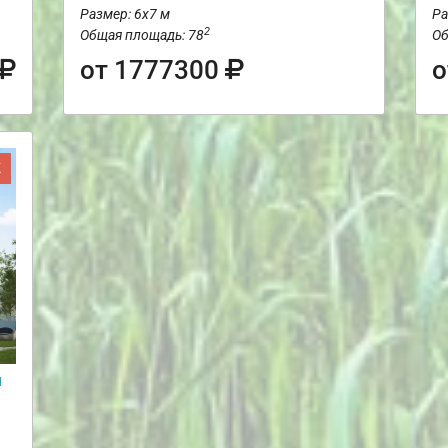
Размер: 6х7 м
Ра
2
Общая площадь: 78
Об
от 1777300
о
Ж
и