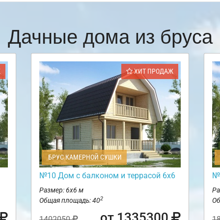
Дачные дома из бруса
Ж
ХИТ ПРОДАЖ
БРУС КАМЕРНОЙ СУШКИ
№10 Дом с балконом и террасой 6х6
№
Размер: 6х6 м
Ра
2
Общая площадь: 40
Об
от 1335300
1402050
1