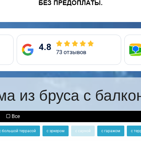
4.8
73
отзывов
ма из бруса с балко
Все
с большой террасой
с эркером
с сауной
с гаражом
с тер