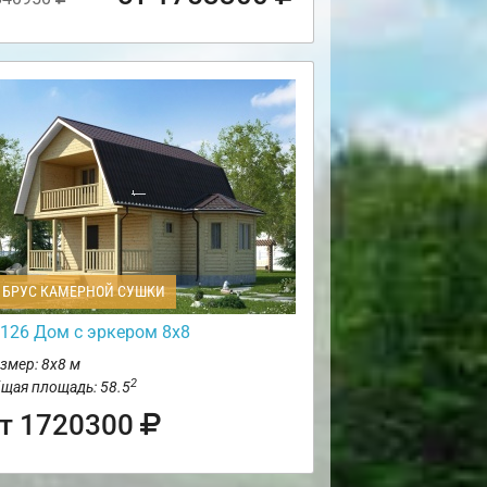
БРУС КАМЕРНОЙ СУШКИ
126 Дом с эркером 8х8
змер: 8х8 м
2
щая площадь: 58.5
т 1720300