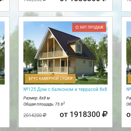
ХИТ ПРОДАЖ
БРУС КАМЕРНОЙ СУШКИ
№125 Дом с балконом и террасой 8х8
№
Размер: 8х8 м
Ра
2
Общая площадь: 73.6
Об
от 1918300
о
2014200