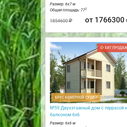
Размер: 6х7 м
2
Общая площадь: 77
от 1766300
1854600
ХИТ ПРОДА
БРУС КАМЕРНОЙ СУШКИ
№59 Двухэтажный дом с террасой 
балконом 6х6
Размер: 6х6 м