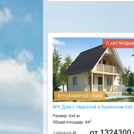
ХИТ ПРОДА
БРУС КАМЕРНОЙ СУШКИ
№9 Дом с террасой и балконом 6х6
Размер: 6х6 м
2
Общая площадь: 44
от 1324300
1390500