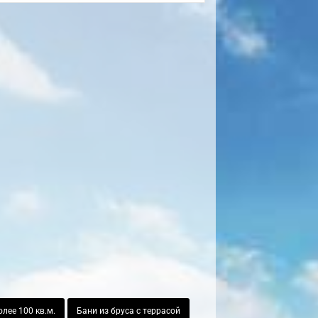
лее 100 кв.м.
Бани из бруса с террасой