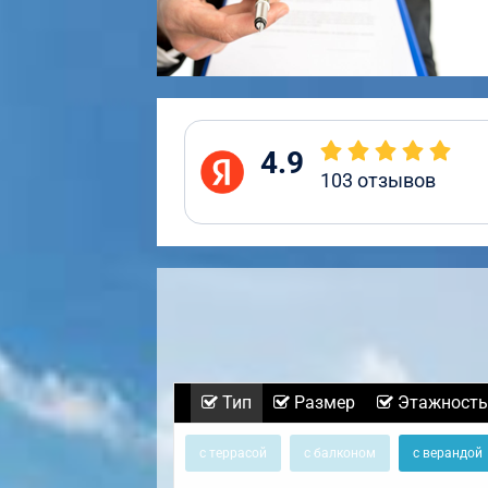
4.9
103
отзывов
Тип
Размер
Этажность
с террасой
с балконом
с верандой