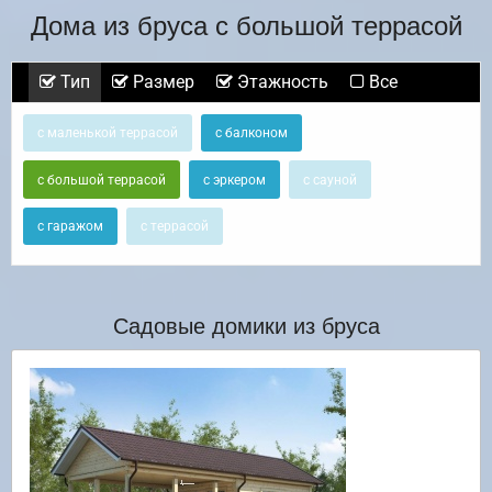
Дома из бруса с большой террасой
Тип
Размер
Этажность
Все
с маленькой террасой
с балконом
с большой террасой
с эркером
с сауной
с гаражом
с террасой
Садовые домики из бруса