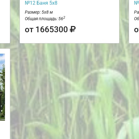
№12 Баня 5х8
№
Размер: 5х8 м
Ра
2
Общая площадь: 56
Об
от 1665300
о