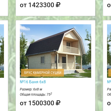
от 1423300
о
БРУС КАМЕРНОЙ СУШКИ
№16 Баня 6х8
№
Размер: 6х8 м
Ра
2
Общая площадь: 75
Об
от 1500300
о