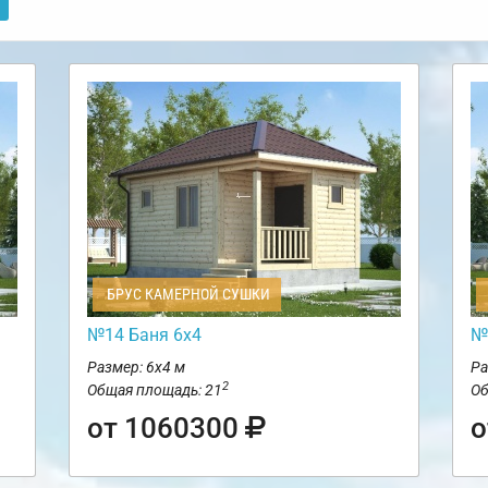
БРУС КАМЕРНОЙ СУШКИ
№14 Баня 6х4
№
Размер: 6х4 м
Ра
2
Общая площадь: 21
Об
от 1060300
о