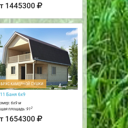
т 1445300
БРУС КАМЕРНОЙ СУШКИ
11 Баня 6х9
змер: 6х9 м
2
щая площадь: 91
т 1654300