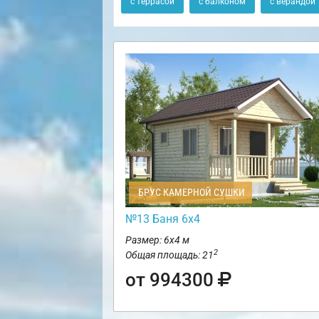
с террасой
с балконом
с верандой
БРУС КАМЕРНОЙ СУШКИ
№13 Баня 6х4
Размер: 6х4 м
2
Общая площадь: 21
от 994300