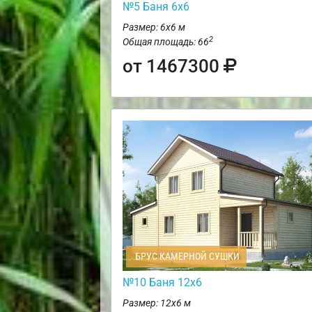
№5 Баня 6х6
Размер: 6х6 м
2
Общая площадь: 66
от 1467300
БРУС КАМЕРНОЙ СУШКИ
№10 Баня 12х6
Размер: 12х6 м