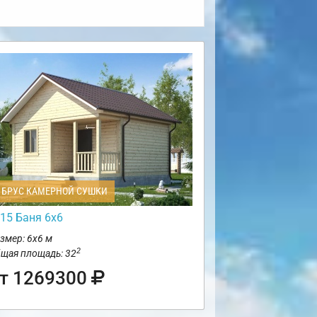
БРУС КАМЕРНОЙ СУШКИ
15 Баня 6х6
змер: 6х6 м
2
щая площадь: 32
т 1269300