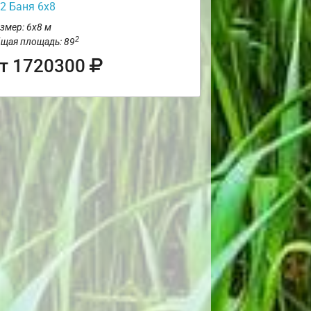
2 Баня 6х8
змер: 6х8 м
2
щая площадь: 89
т 1720300