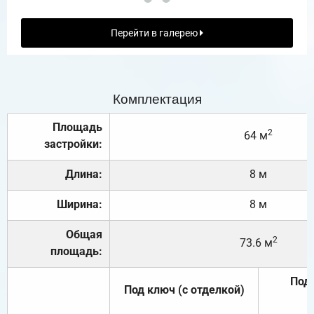
Перейти в галерею
Комплектация
Площадь
2
64 м
застройки:
Длина:
8 м
Ширина:
8 м
Общая
2
73.6 м
площадь:
Под 
Под ключ (с отделкой)