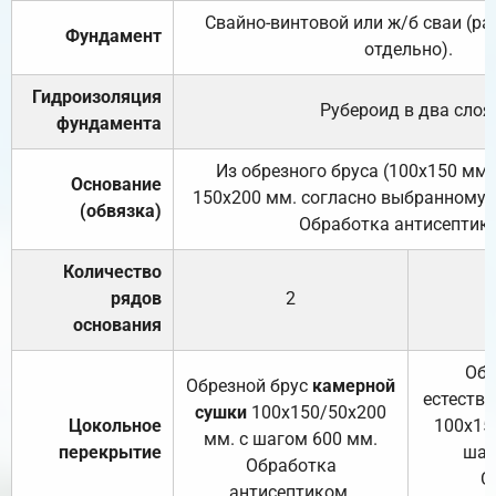
Свайно-винтовой или ж/б сваи (р
Фундамент
отдельно).
Гидроизоляция
Рубероид в два слоя
фундамента
Из обрезного бруса (100х150 мм.
Основание
150х200 мм. согласно выбранному с
(обвязка)
Обработка антисептик
Количество
рядов
2
основания
Обр
Обрезной брус
камерной
естеств
сушки
100х150/50х200
Цокольное
100х15
мм. с шагом 600 мм.
перекрытие
шаг
Обработка
О
антисептиком.