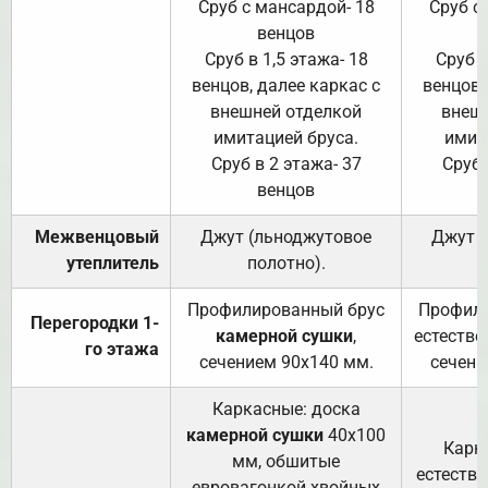
Сруб с мансардой- 18
Сруб с
венцов
Сруб в 1,5 этажа- 18
Сруб в
венцов, далее каркас с
венцов,
внешней отделкой
внеш
имитацией бруса.
имит
Сруб в 2 этажа- 37
Сруб 
венцов
Межвенцовый
Джут (льноджутовое
Джут 
утеплитель
полотно).
п
Профилированный брус
Профили
Перегородки 1-
камерной сушки
,
естестве
го этажа
сечением 90х140 мм.
сечени
Каркасные: доска
камерной сушки
40х100
Карк
мм, обшитые
естеств
евровагонкой хвойных