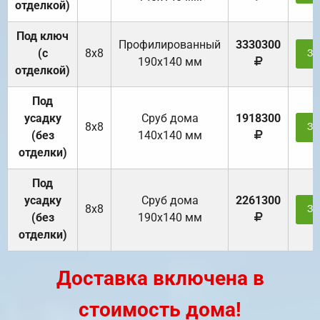
отделкой)
Под ключ
Профилированный
3330300
(с
8х8
За
190х140 мм
отделкой)
Под
усадку
Cруб дома
1918300
8х8
За
(без
140х140 мм
отделки)
Под
усадку
Cруб дома
2261300
8х8
За
(без
190х140 мм
отделки)
Доставка включена в
стоимость дома!