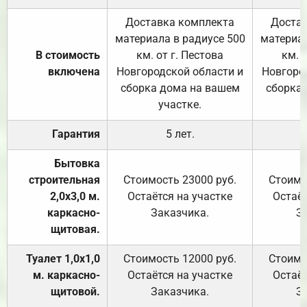
Доставка комплекта
Достав
материала в радиусе 500
материал
В стоимость
км. от г. Пестова
км. 
включена
Новгородской области и
Новгоро
сборка дома на вашем
сборка
участке.
Гарантия
5 лет.
Бытовка
строительная
Стоимость 23000 руб.
Стоимо
2,0х3,0 м.
Остаётся на участке
Остаёт
каркасно-
Заказчика.
З
щитовая.
Туалет 1,0х1,0
Стоимость 12000 руб.
Стоимо
м. каркасно-
Остаётся на участке
Остаёт
щитовой.
Заказчика.
З