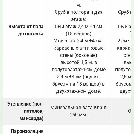
м.
Сруб в полтора и два
Сруб в
этажа:
Высота от пола
1-ый этаж 2,4 м ±4 см.
1-ый эт
до потолка
(18 венцов)
(1
2-ой этаж 2,4 м ±4 см.
2-ой эт
каркасные аттиковые
каркас
стены (боковые)
стен
высотой 1,5 м. в
высо
полутораэтажном доме
полутор
2,4 м ±4 см (поднят
2,5 м 
брусом на 18 венцов) в
брусом 
двухэтажном доме.
двухэ
Утепление (пол,
Минеральная вата
Knauf
потолок,
От
150
мм.
мансарда)
Пароизоляция