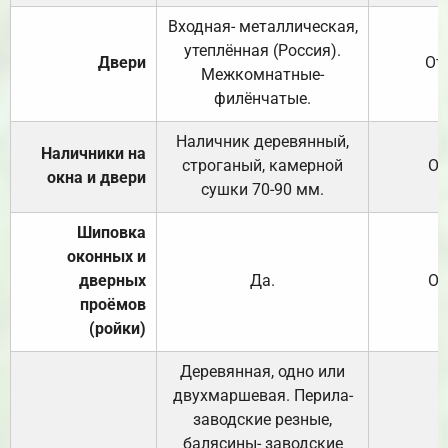
Входная- металлическая,
утеплённая (Россия).
Двери
От
Межкомнатные-
филёнчатые.
Наличник деревянный,
Наличники на
строганый, камерной
От
окна и двери
сушки 70-90 мм.
Шиповка
оконных и
дверных
Да.
От
проёмов
(ройки)
Деревянная, одно или
двухмаршевая. Перила-
заводские резные,
балясины- заводские