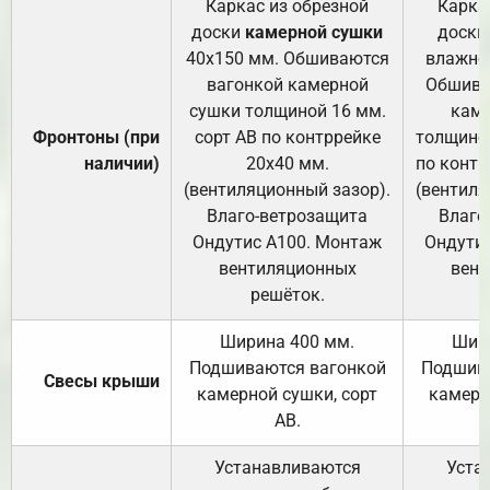
Каркас из обрезной
Карка
доски
камерной сушки
доски
40х150 мм. Обшиваются
влажно
вагонкой камерной
Обшива
сушки толщиной 16 мм.
каме
Фронтоны (при
сорт АВ по контррейке
толщиной
наличии)
20х40 мм.
по контр
(вентиляционный зазор).
(вентиля
Влаго-ветрозащита
Влаго
Ондутис А100. Монтаж
Ондути
вентиляционных
вент
решёток.
Ширина 400 мм.
Шир
Подшиваются вагонкой
Подшива
Свесы крыши
камерной сушки, сорт
камерн
АВ.
Устанавливаются
Уста