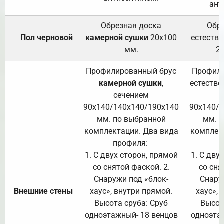
ант
Обрезная доска
Обр
Пол черновой
камерной сушки
20х100
естеств
мм.
2
Профилированный брус
Профили
камерной сушки
,
естестве
сечением
с
90х140/140х140/190х140
90х140/
мм. по выбранной
мм. 
комплектации. Два вида
комплек
профиля:
п
1. С двух сторон, прямой
1. С дву
со снятой фаской. 2.
со сня
Снаружи под «блок-
Снару
Внешние стены
хаус», внутри прямой.
хаус», 
Высота сруба: Сруб
Высот
одноэтажный- 18 венцов
одноэта