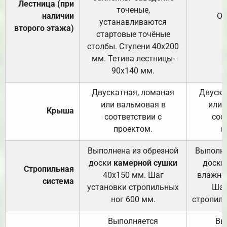
Лестница (при
точеные,
наличии
От
устанавливаются
второго этажа)
стартовые точёные
столбы. Ступени 40х200
мм. Тетива лестницы-
90х140 мм.
Двускатная, ломаная
Двуска
или вальмовая в
или 
Крыша
соответствии с
соо
проектом.
п
Выполнена из обрезной
Выполне
доски
камерной сушки
доски
Стропильная
40х150 мм. Шаг
влажно
система
установки стропильных
Шаг
ног 600 мм.
стропиль
Выполняется
Вы