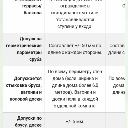
террасы/
ограждение в
От
балкона
скандинавском стиле.
Устанавливаются
ступени у входа.
Допуск на
геометрические
Составляет +/- 50 мм по
Составля
параметры
длине с каждой стороны.
длине с 
сруба
По всему периметру стен
Допускается
дома (если ширина и
По всему
стыковка бруса,
длина дома более 6,0
дома (
вагонки и
метров). Вагонки и
длина 
половой доски
доски пола в каждой
отдельной комнате.
Допуски по
+/- 5 мм.
брусу, доске