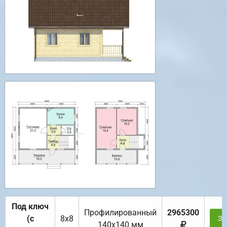
Под ключ
Профилированный
2965300
(с
8х8
За
140х140 мм