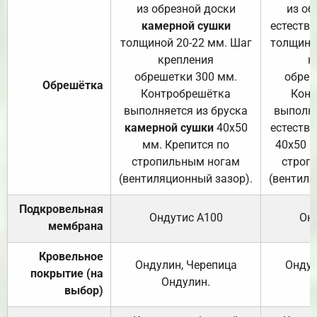
из обрезной доски
из об
камерной сушки
естеств
толщиной 20-22 мм. Шаг
толщино
крепления
к
обрешетки 300 мм.
обреш
Обрешётка
Контробрешётка
Конт
выполняется из бруска
выполня
камерной сушки
40х50
естеств
мм. Крепится по
40х50 м
стропильным ногам
строп
(вентиляционный зазор).
(вентиля
Подкровельная
Ондутис А100
Он
мембрана
Кровельное
Ондулин, Черепица
Ондул
покрытие (на
Ондулин.
выбор)