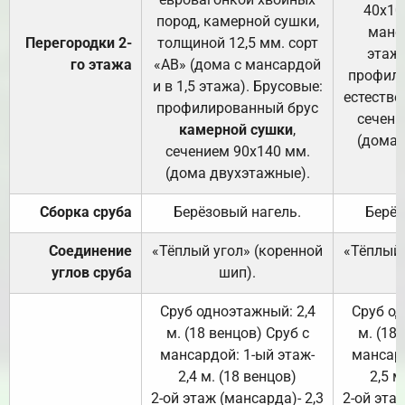
40х10
пород, камерной сушки,
манса
Перегородки 2-
толщиной 12,5 мм. сорт
этажа
го этажа
«АВ» (дома с мансардой
профили
и в 1,5 этажа). Брусовые:
естестве
профилированный брус
сечени
камерной сушки
,
(дома 
сечением 90х140 мм.
(дома двухэтажные).
Сборка сруба
Берёзовый нагель.
Берёз
Соединение
«Тёплый угол» (коренной
«Тёплый 
углов сруба
шип).
Сруб одноэтажный: 2,4
Сруб од
м. (18 венцов) Сруб с
м. (18
мансардой: 1-ый этаж-
мансард
2,4 м. (18 венцов)
2,5 м
2-ой этаж (мансарда)- 2,3
2-ой этаж