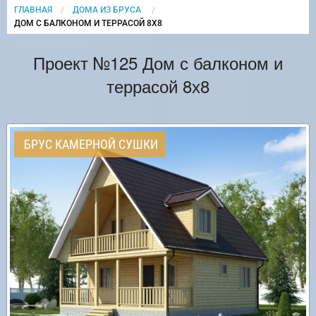
ГЛАВНАЯ
ДОМА ИЗ БРУСА
CURRENT:
ДОМ С БАЛКОНОМ И ТЕРРАСОЙ 8Х8
Проект №125 Дом с балконом и
террасой 8х8
БРУС КАМЕРНОЙ СУШКИ