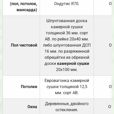
(пол, потолок,
Ондутис
R70
.
От
мансарда)
Шпунтованная доска
камерной сушки
толщиной 36 мм. сорт
АВ. по рейке 20х40 мм.
Пол чистовой
либо шпунтованная ДСП
От
16 мм. по разряженной
обрешётке из обрезной
доски
камерной сушки
20х100 мм.
Евровагонка камерной
Потолки
сушки толщиной 12,5
От
мм. сорт АВ.
Деревянные, двойного
Окна
От
остекления.