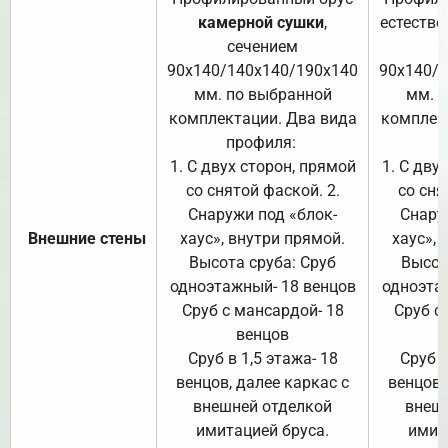
камерной сушки
,
естестве
сечением
с
90х140/140х140/190х140
90х140/
мм. по выбранной
мм. 
комплектации. Два вида
комплек
профиля:
п
1. С двух сторон, прямой
1. С дву
со снятой фаской. 2.
со сня
Снаружи под «блок-
Снару
Внешние стены
хаус», внутри прямой.
хаус», 
Высота сруба: Сруб
Высот
одноэтажный- 18 венцов
одноэта
Сруб с мансардой- 18
Сруб с
венцов
Сруб в 1,5 этажа- 18
Сруб в
венцов, далее каркас с
венцов,
внешней отделкой
внеш
имитацией бруса.
имит