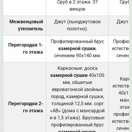
Сруб в 2 этажа- 37
Сруб 
венцов
Межвенцовый
Джут (льноджутовое
Джут 
утеплитель
полотно).
п
Профилированный брус
Профили
Перегородки 1-
камерной сушки
,
естестве
го этажа
сечением 90х140 мм.
сечени
Каркасные: доска
камерной сушки
40х100
Карк
мм, обшитые
естеств
евровагонкой хвойных
40х10
пород, камерной сушки,
манса
Перегородки 2-
толщиной 12,5 мм. сорт
этажа
го этажа
«АВ» (дома с мансардой
профили
и в 1,5 этажа). Брусовые:
естестве
профилированный брус
сечени
камерной сушки
,