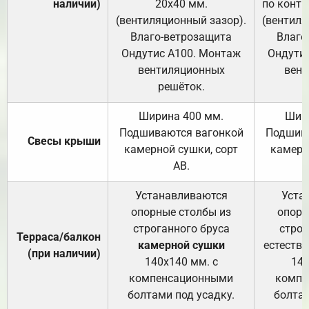
наличии)
20х40 мм.
по контр
(вентиляционный зазор).
(вентиля
Влаго-ветрозащита
Влаго
Ондутис А100. Монтаж
Ондути
вентиляционных
вент
решёток.
Ширина 400 мм.
Шир
Подшиваются вагонкой
Подшива
Свесы крыши
камерной сушки, сорт
камерн
АВ.
Устанавливаются
Уста
опорные столбы из
опорн
строганного бруса
строг
Терраса/балкон
камерной сушки
естеств
(при наличии)
140х140 мм. с
140
компенсационными
компе
болтами под усадку.
болтам