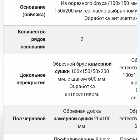
Из обрезного бруса (100х150 мм.
Основание
150х200 мм. согласно выбранному с
(обвязка)
Обработка антисептик
Количество
рядов
2
основания
Обр
Обрезной брус
камерной
естеств
сушки
100х150/50х200
Цокольное
100х15
мм. с шагом 600 мм.
перекрытие
шаг
Обработка
О
антисептиком.
ант
Обрезная доска
Обр
Пол черновой
камерной сушки
20х100
естеств
мм.
2
Профилированный брус
Профили