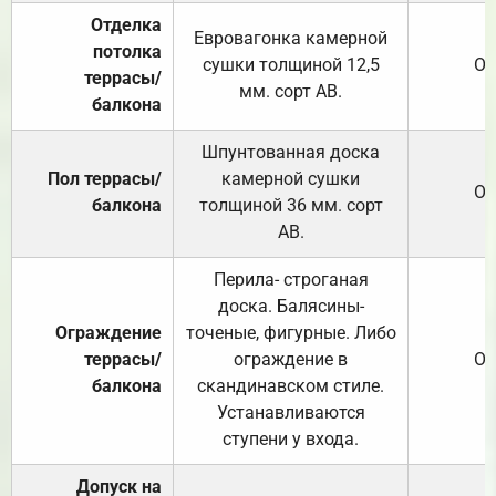
Отделка
Евровагонка камерной
потолка
сушки толщиной 12,5
От
террасы/
мм. сорт АВ.
балкона
Шпунтованная доска
Пол террасы/
камерной сушки
От
балкона
толщиной 36 мм. сорт
АВ.
Перила- строганая
доска. Балясины-
Ограждение
точеные, фигурные. Либо
террасы/
ограждение в
От
балкона
скандинавском стиле.
Устанавливаются
ступени у входа.
Допуск на