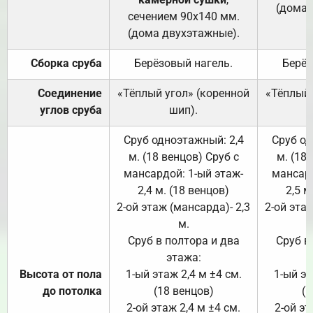
(дома 
сечением 90х140 мм.
(дома двухэтажные).
Сборка сруба
Берёзовый нагель.
Берёз
Соединение
«Тёплый угол» (коренной
«Тёплый 
углов сруба
шип).
Сруб одноэтажный: 2,4
Сруб од
м. (18 венцов) Сруб с
м. (18
мансардой: 1-ый этаж-
мансард
2,4 м. (18 венцов)
2,5 м
2-ой этаж (мансарда)- 2,3
2-ой этаж
м.
Сруб в полтора и два
Сруб в
этажа:
Высота от пола
1-ый этаж 2,4 м ±4 см.
1-ый эт
до потолка
(18 венцов)
(1
2-ой этаж 2,4 м ±4 см.
2-ой эт