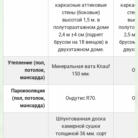
каркасные аттиковые
каркас
стены (боковые)
стен
высотой 1,5 м. в
высо
полутораэтажном доме
полутор
2,4 м ±4 см (поднят
2,5 м 
брусом на 18 венцов) в
брусом 
двухэтажном доме.
двухэ
Утепление (пол,
Минеральная вата
Knauf
потолок,
От
150
мм.
мансарда)
Пароизоляция
(пол, потолок,
Ондутис
R70
.
От
мансарда)
Шпунтованная доска
камерной сушки
толщиной 36 мм. сорт