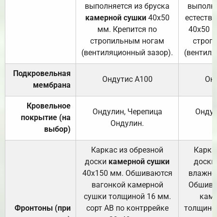
выполняется из бруска
выполня
камерной сушки
40х50
естеств
мм. Крепится по
40х50 м
стропильным ногам
строп
(вентиляционный зазор).
(вентиля
Подкровельная
Ондутис А100
Он
мембрана
Кровельное
Ондулин, Черепица
Ондул
покрытие (на
Ондулин.
выбор)
Каркас из обрезной
Карка
доски
камерной сушки
доски
40х150 мм. Обшиваются
влажно
вагонкой камерной
Обшива
сушки толщиной 16 мм.
каме
Фронтоны (при
сорт АВ по контррейке
толщиной