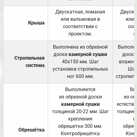
Двускатная, ломаная
Двуска
или вальмовая в
или 
Крыша
соответствии с
соо
проектом.
п
Выполнена из обрезной
Выполне
доски
камерной сушки
доски
Стропильная
40х150 мм. Шаг
влажно
система
установки стропильных
Шаг
ног 600 мм.
стропиль
Выполняется
Вы
из обрезной доски
из об
камерной сушки
естеств
толщиной 20-22 мм. Шаг
толщино
крепления
к
обрешетки 300 мм.
обреш
Обрешётка
Контробрешётка
Конт