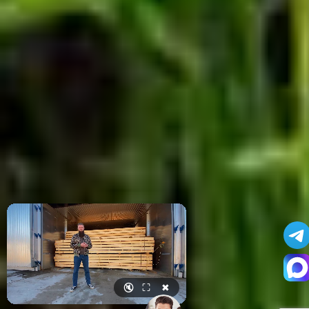
🔇
⛶
✖