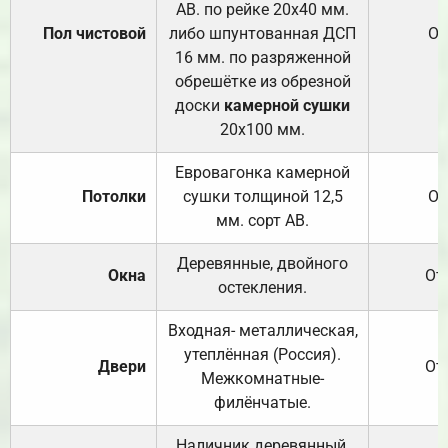
АВ. по рейке 20х40 мм.
Пол чистовой
либо шпунтованная ДСП
От
16 мм. по разряженной
обрешётке из обрезной
доски
камерной сушки
20х100 мм.
Евровагонка камерной
Потолки
сушки толщиной 12,5
От
мм. сорт АВ.
Деревянные, двойного
Окна
От
остекления.
Входная- металлическая,
утеплённая (Россия).
Двери
От
Межкомнатные-
филёнчатые.
Наличник деревянный,