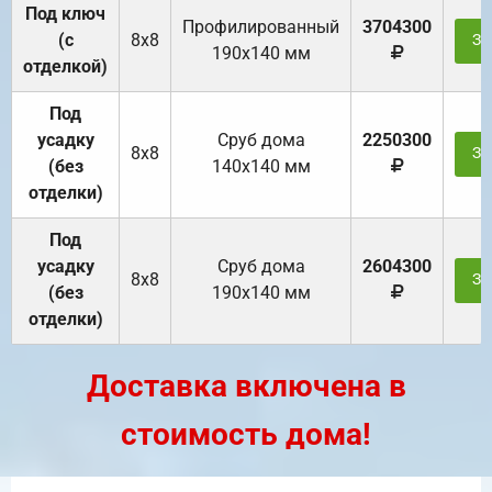
Под ключ
Профилированный
3704300
(с
8х8
За
190х140 мм
отделкой)
Под
усадку
Cруб дома
2250300
8х8
За
(без
140х140 мм
отделки)
Под
усадку
Cруб дома
2604300
8х8
За
(без
190х140 мм
отделки)
Доставка включена в
стоимость дома!