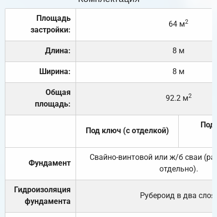
Площадь
2
64 м
застройки:
Длина:
8 м
Ширина:
8 м
Общая
2
92.2 м
площадь:
Под 
Под ключ (с отделкой)
Свайно-винтовой или ж/б сваи (р
Фундамент
отдельно).
Гидроизоляция
Рубероид в два слоя
фундамента