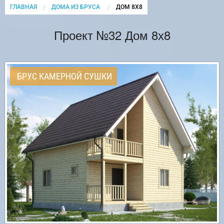
ГЛАВНАЯ
ДОМА ИЗ БРУСА
CURRENT:
ДОМ 8Х8
Проект №32 Дом 8х8
БРУС КАМЕРНОЙ СУШКИ