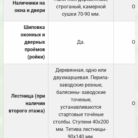
Наличники на
строганый, камерной
От
окна и двери
сушки 70-90 мм.
Шиповка
оконных и
дверных
Да.
От
проёмов
(ройки)
Деревянная, одно или
двухмаршевая. Перила-
заводские резные,
балясины- заводские
Лестница (при
точеные,
наличии
От
устанавливаются
второго этажа)
стартовые точёные
столбы. Ступени 40х200
мм. Тетива лестницы-
90х140 мм.