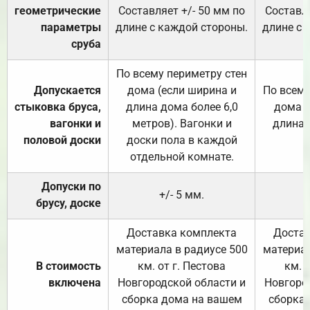
геометрические
Составляет +/- 50 мм по
Составля
параметры
длине с каждой стороны.
длине с 
сруба
По всему периметру стен
Допускается
дома (если ширина и
По всему
стыковка бруса,
длина дома более 6,0
дома (
вагонки и
метров). Вагонки и
длина 
половой доски
доски пола в каждой
отдельной комнате.
Допуски по
+/- 5 мм.
брусу, доске
Доставка комплекта
Достав
материала в радиусе 500
материал
В стоимость
км. от г. Пестова
км. 
включена
Новгородской области и
Новгоро
сборка дома на вашем
сборка