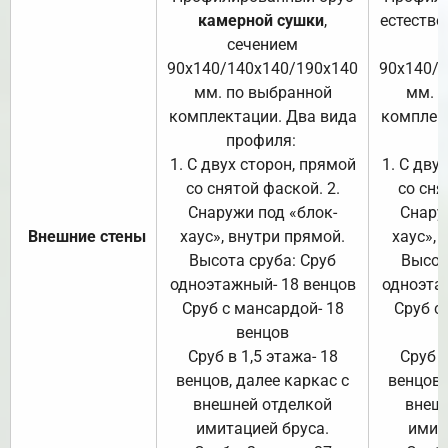
камерной сушки
,
естестве
сечением
с
90х140/140х140/190х140
90х140/
мм. по выбранной
мм. 
комплектации. Два вида
комплек
профиля:
п
1. С двух сторон, прямой
1. С дву
со снятой фаской. 2.
со сня
Снаружи под «блок-
Снару
Внешние стены
хаус», внутри прямой.
хаус», 
Высота сруба: Сруб
Высот
одноэтажный- 18 венцов
одноэта
Сруб с мансардой- 18
Сруб с
венцов
Сруб в 1,5 этажа- 18
Сруб в
венцов, далее каркас с
венцов,
внешней отделкой
внеш
имитацией бруса.
имит