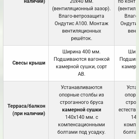
наличии)
20х40 мм.
по контр
(вентиляционный зазор).
(вентиля
Влаго-ветрозащита
Влаго
Ондутис А100. Монтаж
Ондути
вентиляционных
вент
решёток.
Ширина 400 мм.
Шир
Подшиваются вагонкой
Подшива
Свесы крыши
камерной сушки, сорт
камерн
АВ.
Устанавливаются
Уста
опорные столбы из
опорн
строганного бруса
строг
Терраса/балкон
камерной сушки
естеств
(при наличии)
140х140 мм. с
140
компенсационными
компе
болтами под усадку.
болтам