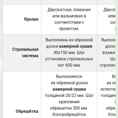
Двускатная, ломаная
Двуска
или вальмовая в
или 
Крыша
соответствии с
соо
проектом.
п
Выполнена из обрезной
Выполне
доски
камерной сушки
доски
Стропильная
40х150 мм. Шаг
влажно
система
установки стропильных
Шаг
ног 600 мм.
стропиль
Выполняется
Вы
из обрезной доски
из об
камерной сушки
естеств
толщиной 20-22 мм. Шаг
толщино
крепления
к
обрешетки 300 мм.
обреш
Обрешётка
Контробрешётка
Конт