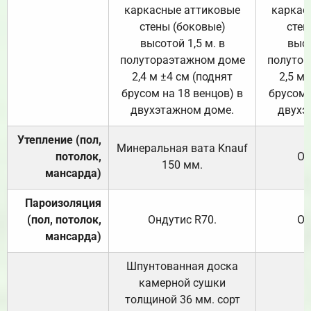
каркасные аттиковые
каркас
стены (боковые)
стен
высотой 1,5 м. в
высо
полутораэтажном доме
полутор
2,4 м ±4 см (поднят
2,5 м 
брусом на 18 венцов) в
брусом 
двухэтажном доме.
двухэ
Утепление (пол,
Минеральная вата
Knauf
потолок,
От
150
мм.
мансарда)
Пароизоляция
(пол, потолок,
Ондутис
R70
.
От
мансарда)
Шпунтованная доска
камерной сушки
толщиной 36 мм. сорт