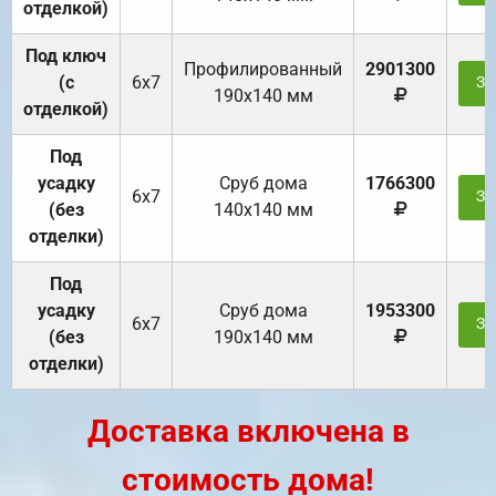
отделкой)
Под ключ
Профилированный
2901300
(с
6х7
За
190х140 мм
отделкой)
Под
усадку
Cруб дома
1766300
6х7
За
(без
140х140 мм
отделки)
Под
усадку
Cруб дома
1953300
6х7
За
(без
190х140 мм
отделки)
Доставка включена в
стоимость дома!