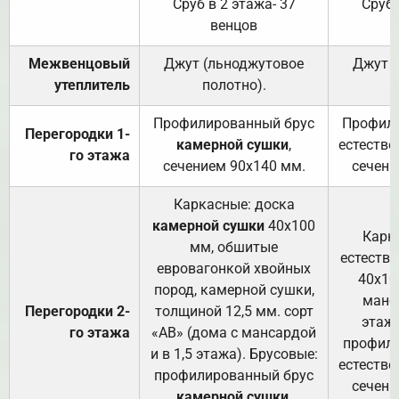
Сруб в 2 этажа- 37
Сруб 
венцов
Межвенцовый
Джут (льноджутовое
Джут 
утеплитель
полотно).
п
Профилированный брус
Профили
Перегородки 1-
камерной сушки
,
естестве
го этажа
сечением 90х140 мм.
сечени
Каркасные: доска
камерной сушки
40х100
Карк
мм, обшитые
естеств
евровагонкой хвойных
40х10
пород, камерной сушки,
манса
Перегородки 2-
толщиной 12,5 мм. сорт
этажа
го этажа
«АВ» (дома с мансардой
профили
и в 1,5 этажа). Брусовые:
естестве
профилированный брус
сечени
камерной сушки
,