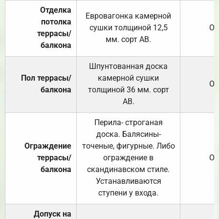
Отделка
Евровагонка камерной
потолка
сушки толщиной 12,5
От
террасы/
мм. сорт АВ.
балкона
Шпунтованная доска
Пол террасы/
камерной сушки
От
балкона
толщиной 36 мм. сорт
АВ.
Перила- строганая
доска. Балясины-
Ограждение
точеные, фигурные. Либо
террасы/
ограждение в
От
балкона
скандинавском стиле.
Устанавливаются
ступени у входа.
Допуск на