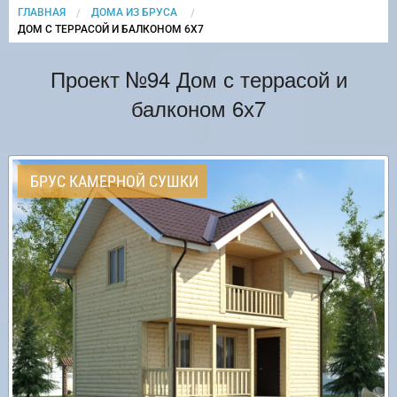
ГЛАВНАЯ
ДОМА ИЗ БРУСА
CURRENT:
ДОМ С ТЕРРАСОЙ И БАЛКОНОМ 6Х7
Проект №94 Дом с террасой и
балконом 6х7
БРУС КАМЕРНОЙ СУШКИ