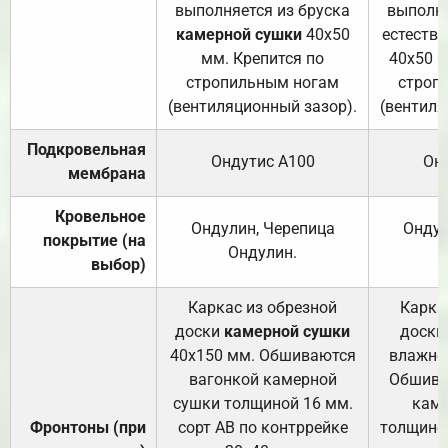
выполняется из бруска
выполня
камерной сушки
40х50
естеств
мм. Крепится по
40х50 м
стропильным ногам
строп
(вентиляционный зазор).
(вентиля
Подкровельная
Ондутис А100
Он
мембрана
Кровельное
Ондулин, Черепица
Ондул
покрытие (на
Ондулин.
выбор)
Каркас из обрезной
Карка
доски
камерной сушки
доски
40х150 мм. Обшиваются
влажно
вагонкой камерной
Обшива
сушки толщиной 16 мм.
каме
Фронтоны (при
сорт АВ по контррейке
толщиной