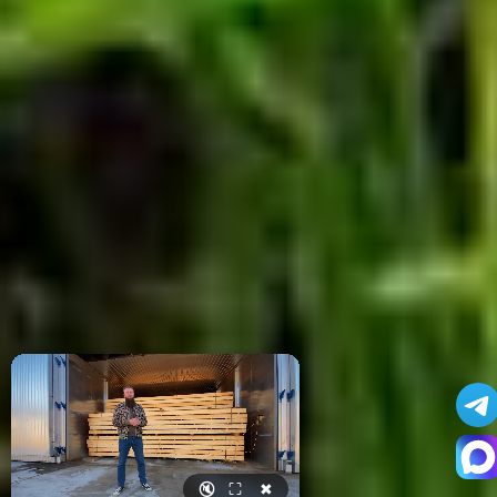
🔇
⛶
✖