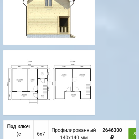
Под ключ
Профилированный
2646300
(с
6х7
За
140х140 мм