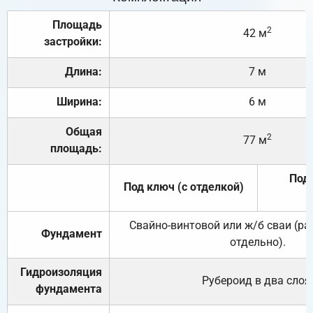
Площадь
2
42 м
застройки:
Длина:
7 м
Ширина:
6 м
Общая
2
77 м
площадь:
Под 
Под ключ (с отделкой)
Свайно-винтовой или ж/б сваи (р
Фундамент
отдельно).
Гидроизоляция
Рубероид в два слоя
фундамента