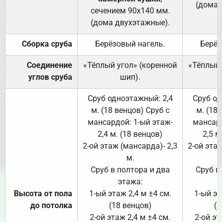
(дома 
сечением 90х140 мм.
(дома двухэтажные).
Сборка сруба
Берёзовый нагель.
Берёз
Соединение
«Тёплый угол» (коренной
«Тёплый 
углов сруба
шип).
Сруб одноэтажный: 2,4
Сруб од
м. (18 венцов) Сруб с
м. (18
мансардой: 1-ый этаж-
мансард
2,4 м. (18 венцов)
2,5 м
2-ой этаж (мансарда)- 2,3
2-ой этаж
м.
Сруб в полтора и два
Сруб в
этажа:
Высота от пола
1-ый этаж 2,4 м ±4 см.
1-ый эт
до потолка
(18 венцов)
(1
2-ой этаж 2,4 м ±4 см.
2-ой эт