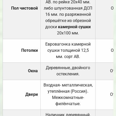
АВ. по рейке 20х40 мм.
Пол чистовой
либо шпунтованная ДСП
От
16 мм. по разряженной
обрешётке из обрезной
доски
камерной сушки
20х100 мм.
Евровагонка камерной
Потолки
сушки толщиной 12,5
От
мм. сорт АВ.
Деревянные, двойного
Окна
От
остекления.
Входная- металлическая,
утеплённая (Россия).
Двери
От
Межкомнатные-
филёнчатые.
Наличник деревянный,