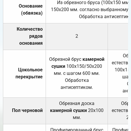
Из обрезного бруса (100х150 мм.
Основание
150х200 мм. согласно выбранному с
(обвязка)
Обработка антисептик
Количество
рядов
2
основания
Обр
Обрезной брус
камерной
естеств
сушки
100х150/50х200
Цокольное
100х15
мм. с шагом 600 мм.
перекрытие
шаг
Обработка
О
антисептиком.
ант
Обрезная доска
Обр
Пол черновой
камерной сушки
20х100
естеств
мм.
2
Профилированный брус
Профили