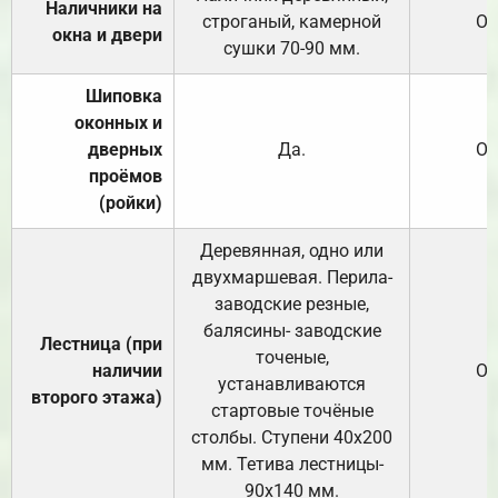
Наличники на
строганый, камерной
От
окна и двери
сушки 70-90 мм.
Шиповка
оконных и
дверных
Да.
От
проёмов
(ройки)
Деревянная, одно или
двухмаршевая. Перила-
заводские резные,
балясины- заводские
Лестница (при
точеные,
наличии
От
устанавливаются
второго этажа)
стартовые точёные
столбы. Ступени 40х200
мм. Тетива лестницы-
90х140 мм.