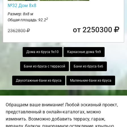
№32 Дом 8х8
Размер: 8х8 м
2
Общая площадь: 92.2
от 2250300
2362800
Дома из бруса 9х10
Каркасные дома 9х9
Бани из бруса с террасой
Бани из бруса 6х6
Двухэтажные бани из бруса
Маленькие бани из бруса
Обращаем ваше внимание! Любой эскизный проект,
представленный в онлайн-каталогах, можно
изменить. Возможно добавить террасу, гараж,
веранду, балкон, панорамное остекление, крыльцо