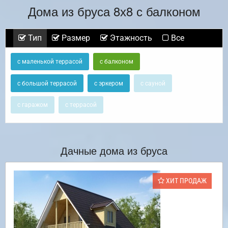
Дома из бруса 8х8 с балконом
Тип
Размер
Этажность
Все
с маленькой террасой
с балконом
с большой террасой
с эркером
с сауной
с гаражом
с террасой
Дачные дома из бруса
ХИТ ПРОДАЖ