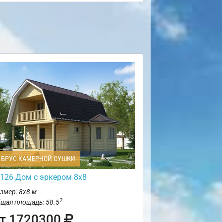
БРУС КАМЕРНОЙ СУШКИ
126 Дом с эркером 8х8
змер: 8х8 м
2
щая площадь: 58.5
т 1720300