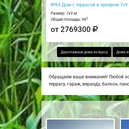
№64 Дом с террасой и эркером 7х9
Размер: 7х9 м
2
Общая площадь: 96
от 2769300
Двухэтажные дома из бруса
Дома и
Обращаем ваше внимание! Любой эс
террасу, гараж, веранду, балкон, па