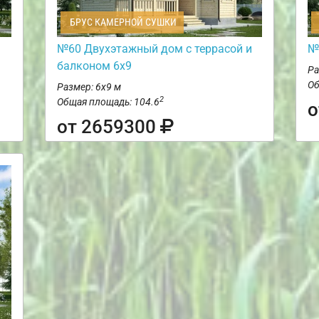
БРУС КАМЕРНОЙ СУШКИ
№60 Двухэтажный дом с террасой и
№
балконом 6х9
Ра
Об
Размер: 6х9 м
2
Общая площадь: 104.6
о
от 2659300