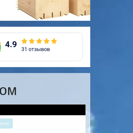
4.9
31
отзывов
ром
расой