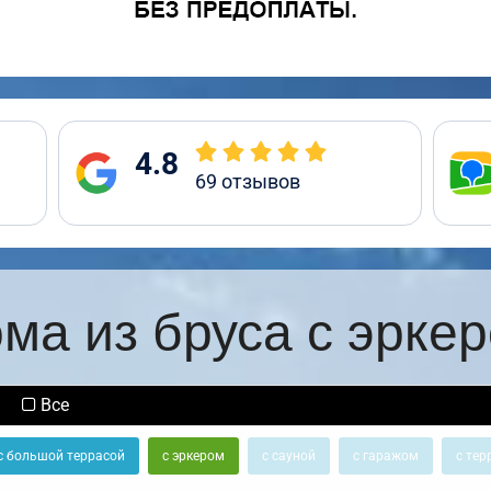
4.8
69
отзывов
ма из бруса с эрке
Все
с большой террасой
с эркером
с сауной
с гаражом
с тер