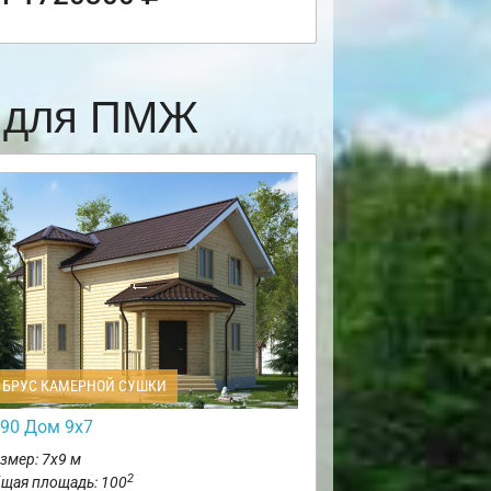
е для ПМЖ
БРУС КАМЕРНОЙ СУШКИ
90 Дом 9х7
змер: 7х9 м
2
щая площадь: 100