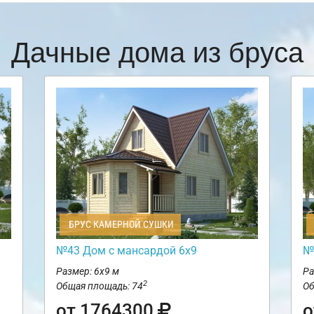
Дачные дома из бруса
БРУС КАМЕРНОЙ СУШКИ
№43 Дом с мансардой 6х9
№
Размер: 6х9 м
Ра
2
Общая площадь: 74
Об
от 1764300
о