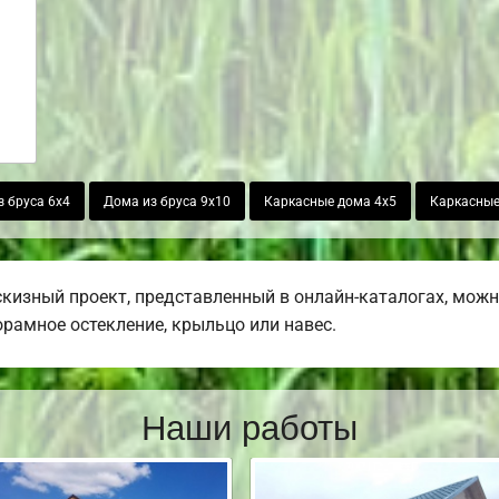
з бруса 6х4
Дома из бруса 9х10
Каркасные дома 4х5
Каркасные
кизный проект, представленный в онлайн-каталогах, мож
норамное остекление, крыльцо или навес.
Наши работы