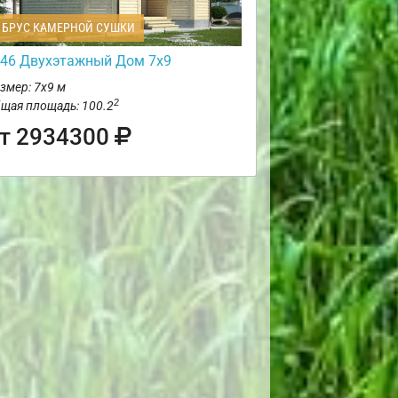
БРУС КАМЕРНОЙ СУШКИ
46 Двухэтажный Дом 7х9
змер: 7х9 м
2
щая площадь: 100.2
т 2934300