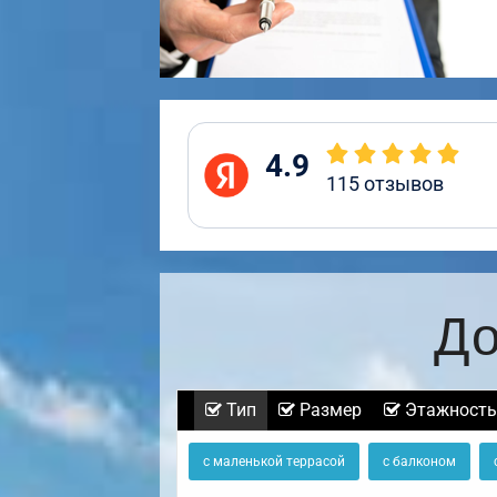
4.9
115
отзывов
До
Тип
Размер
Этажность
с маленькой террасой
с балконом