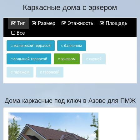
Каркасные дома с эркером
Тип
Размер
Этажность
Площадь
Все
с маленькой террасой
с балконом
с большой террасой
с эркером
с сауной
с гаражом
с террасой
Дома каркасные под ключ в Азове для ПМЖ