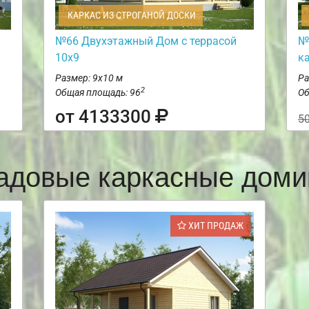
КАРКАС ИЗ СТРОГАНОЙ ДОСКИ
№66 Двухэтажный Дом с террасой
№
10х9
к
Размер: 9х10 м
Ра
2
Общая площадь: 96
Об
от 4133300
5
адовые каркасные доми
ХИТ ПРОДАЖ