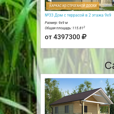
КАРКАС ИЗ СТРОГАНОЙ ДОСКИ
№33 Дом с террасой в 2 этажа 9х9
Размер: 9х9 м
2
Общая площадь: 115.81
от 4397300
С