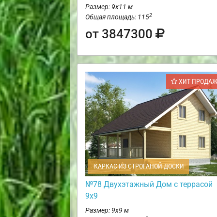
Размер: 9х11 м
2
Общая площадь: 115
от 3847300
ХИТ ПРОДА
КАРКАС ИЗ СТРОГАНОЙ ДОСКИ
№78 Двухэтажный Дом с террасой
9х9
Размер: 9х9 м