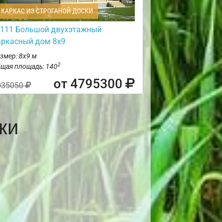
КАРКАС ИЗ СТРОГАНОЙ ДОСКИ
111 Большой двухэтажный
аркасный дом 8х9
змер: 8х9 м
2
щая площадь: 140
от 4795300
035050
ки