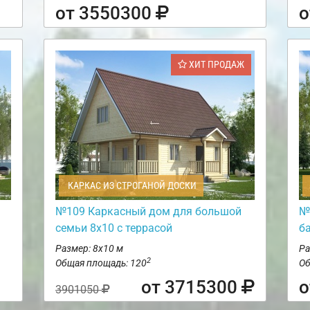
от 3550300
о
ХИТ ПРОДАЖ
КАРКАС ИЗ СТРОГАНОЙ ДОСКИ
№109 Каркасный дом для большой
№
семьи 8х10 с террасой
б
Размер: 8х10 м
Ра
2
Общая площадь: 120
Об
от 3715300
о
3901050