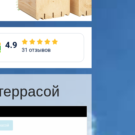
4.9
31
отзывов
террасой
расой