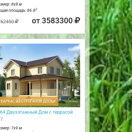
змер: 8х8 м
2
щая площадь: 86.8
от 3583300
762450
КАРКАС ИЗ СТРОГАНОЙ ДОСКИ
64 Двухэтажный Дом с террасой
х7
змер: 7х9 м