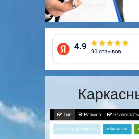
4.9
90
отзывов
Каркасн
Тип
Размер
Этажность
с маленькой террасой
с балконом