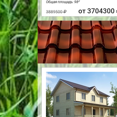
2
Общая площадь: 98
от 3704300
3889500