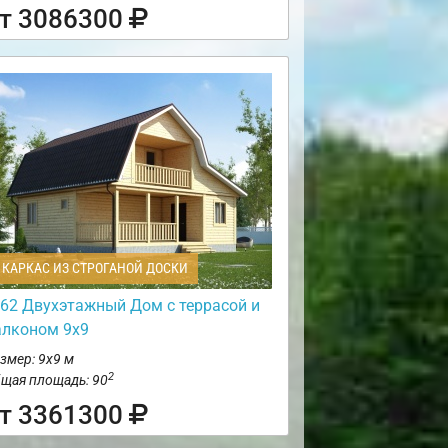
т 3086300
КАРКАС ИЗ СТРОГАНОЙ ДОСКИ
62 Двухэтажный Дом с террасой и
алконом 9х9
змер: 9х9 м
2
щая площадь: 90
т 3361300