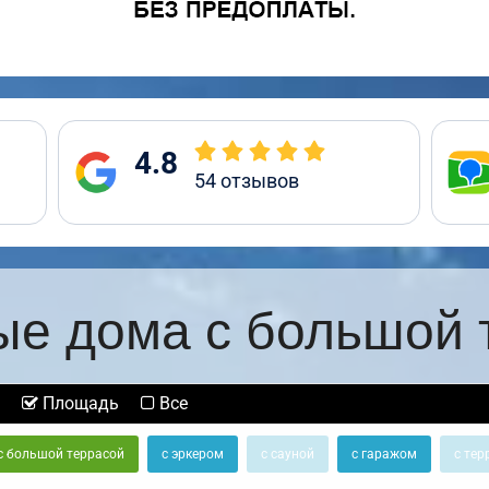
4.8
54
отзывов
ые дома с большой 
Площадь
Все
с большой террасой
с эркером
с сауной
с гаражом
с тер