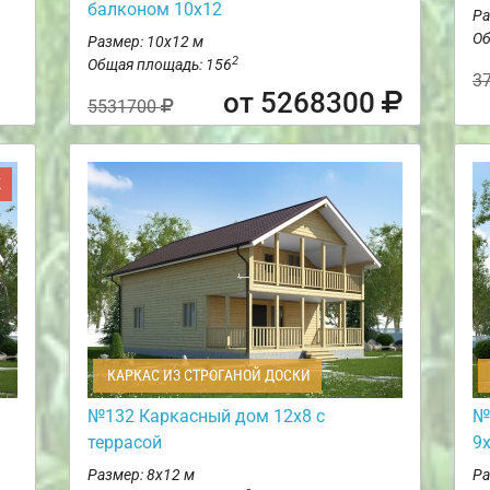
балконом 10х12
Ра
Об
Размер: 10х12 м
2
Общая площадь: 156
3
от 5268300
5531700
Ж
КАРКАС ИЗ СТРОГАНОЙ ДОСКИ
№132 Каркасный дом 12х8 с
№
террасой
9
Размер: 8х12 м
Ра