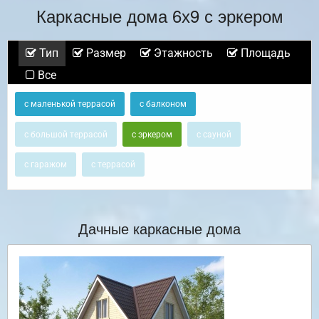
Каркасные дома 6х9 с эркером
Тип
Размер
Этажность
Площадь
Все
с маленькой террасой
с балконом
с большой террасой
с эркером
с сауной
с гаражом
с террасой
Дачные каркасные дома