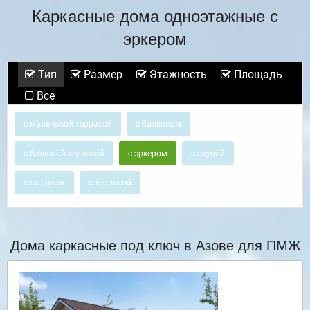
Каркасные дома одноэтажные с
эркером
Тип
Размер
Этажность
Площадь
Все
с маленькой террасой
с балконом
с большой террасой
с эркером
с сауной
с гаражом
с террасой
Дома каркасные под ключ в Азове для ПМЖ