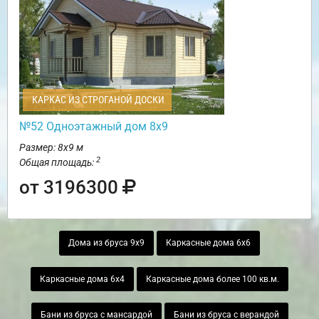
КАРКАС ИЗ СТРОГАНОЙ ДОСКИ
№52 Одноэтажный дом 8х9
Размер: 8х9 м
2
Общая площадь:
от 3196300
Дома из бруса 9х9
Каркасные дома 6х6
Каркасные дома 6х4
Каркасные дома более 100 кв.м.
Бани из бруса с мансардой
Бани из бруса с верандой