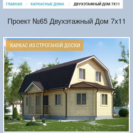
ГЛАВНАЯ
КАРКАСНЫЕ ДОМА
CURRENT:
ДВУХЭТАЖНЫЙ ДОМ 7Х11
Проект №65 Двухэтажный Дом 7х11
КАРКАС ИЗ СТРОГАНОЙ ДОСКИ