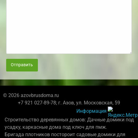
Отправить
© 2026 azovbrusdoma.ru
+7 921 027-89-78; г. Азов, ул. Московская, 59
Информация
Строительство деревянных домов: Дачные домики под
усадку, каркасные дома под ключ для пмж.
Бригада плотников постороит садовые домики для