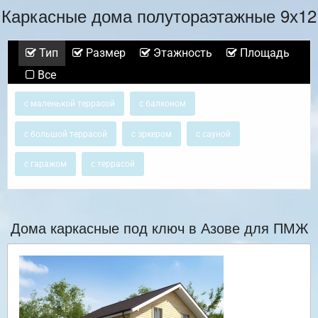
Каркасные дома полутораэтажные 9х12
Тип
Размер
Этажность
Площадь
Все
с маленькой террасой
с балконом
с большой террасой
с эркером
с сауной
с гаражом
с террасой
Дома каркасные под ключ в Азове для ПМЖ