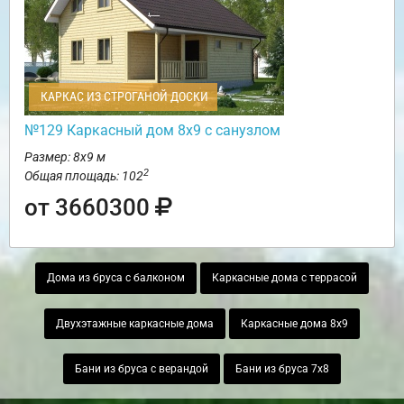
КАРКАС ИЗ СТРОГАНОЙ ДОСКИ
№129 Каркасный дом 8х9 с санузлом
Размер: 8х9 м
2
Общая площадь: 102
от 3660300
Дома из бруса с балконом
Каркасные дома с террасой
Двухэтажные каркасные дома
Каркасные дома 8х9
Бани из бруса с верандой
Бани из бруса 7х8