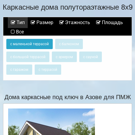
Каркасные дома полутораэтажные 8х9
Тип
Размер
Этажность
Площадь
Все
с маленькой террасой
с балконом
с большой террасой
с эркером
с сауной
с гаражом
с террасой
Дома каркасные под ключ в Азове для ПМЖ