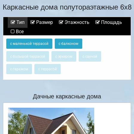
Каркасные дома полутораэтажные 6х8
Тип
Размер
Этажность
Площадь
Все
с маленькой террасой
с балконом
с большой террасой
с эркером
с сауной
с гаражом
с террасой
Дачные каркасные дома