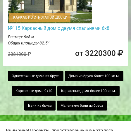
КАРКАС ИЗ СТРОГАНОЙ ДОСКИ
№115 Каркасный дом с двумя спальнями 6х8
Размер: 6х8 м
2
Общая площадь: 82.5
от 3220300
3381300
Одноэтажные дома из бруса
Дома из бруса более 100 кв.м.
Каркасные дома 9х10
Каркасные дома более 100 кв.м.
Бани из бруса
Маленькие бани из бруса
Внимание! Проекты, представленные в каталоге,