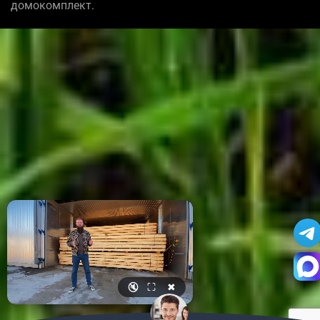
домокомплект.
🔇
⛶
✖