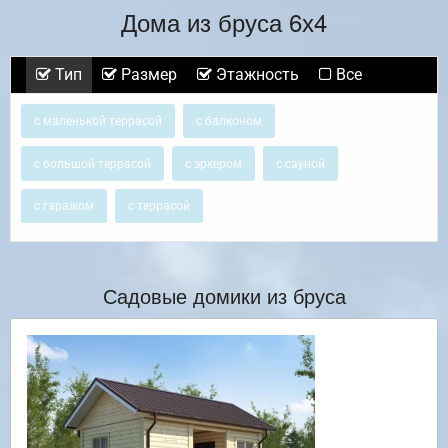
Дома из бруса 6х4
Тип
Размер
Этажность
Все
с маленькой террасой
с балконом
с большой террасой
с эркером
с сауной
с гаражом
с террасой
Садовые домики из бруса