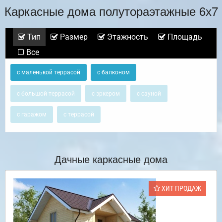
Каркасные дома полутораэтажные 6х7
Тип
Размер
Этажность
Площадь
Все
с маленькой террасой
с балконом
с большой террасой
с эркером
с сауной
с гаражом
с террасой
Дачные каркасные дома
ХИТ ПРОДАЖ