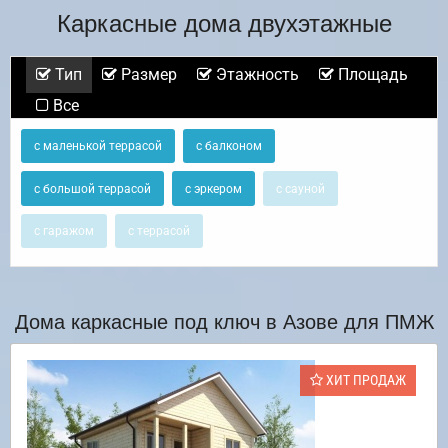
Каркасные дома двухэтажные
Тип
Размер
Этажность
Площадь
Все
с маленькой террасой
с балконом
с большой террасой
с эркером
с сауной
с гаражом
с террасой
Дома каркасные под ключ в Азове для ПМЖ
ХИТ ПРОДАЖ