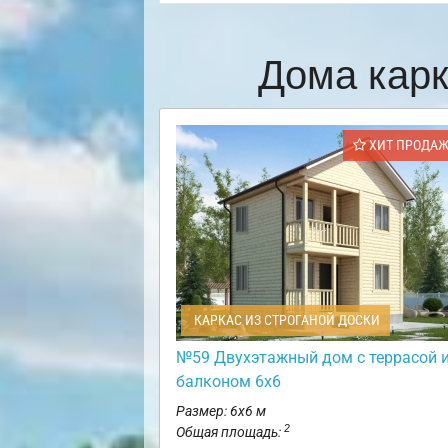
Дома кар
ХИТ ПРОДА
КАРКАС ИЗ СТРОГАНОЙ ДОСКИ
№59 Двухэтажный дом с террасой 
балконом 6х6
Размер: 6х6 м
2
Общая площадь: