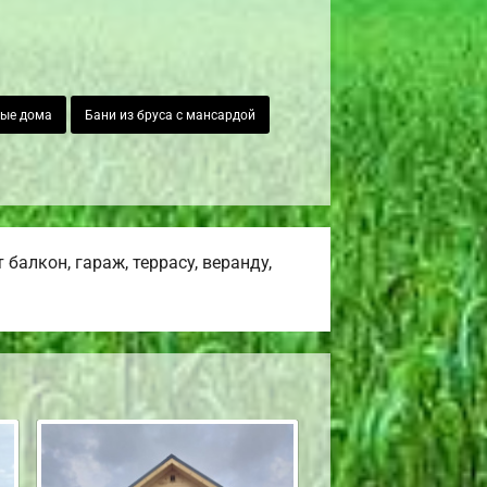
ные дома
Бани из бруса с мансардой
алкон, гараж, террасу, веранду,