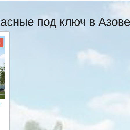
касные под ключ в Азов
Ж
и