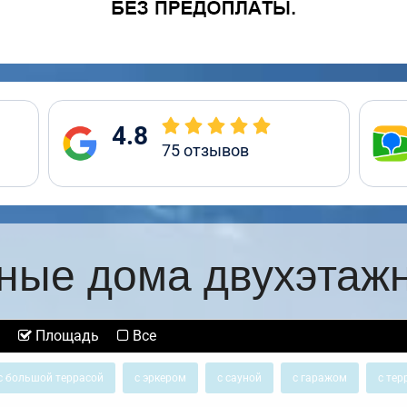
4.8
75
отзывов
ные дома двухэтаж
Площадь
Все
с большой террасой
с эркером
с сауной
с гаражом
с тер