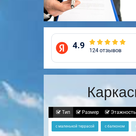
4.9
124
отзывов
Каркас
Тип
Размер
Этажность
с маленькой террасой
с балконом