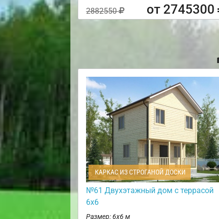
от 2745300
2882550
КАРКАС ИЗ СТРОГАНОЙ ДОСКИ
№61 Двухэтажный дом с террасой
6х6
Размер: 6х6 м