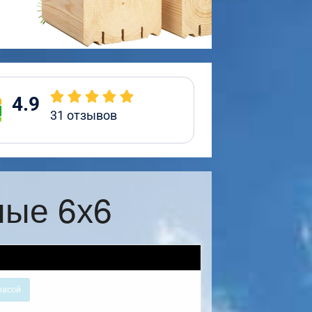
4.9
31
отзывов
ные 6х6
расой