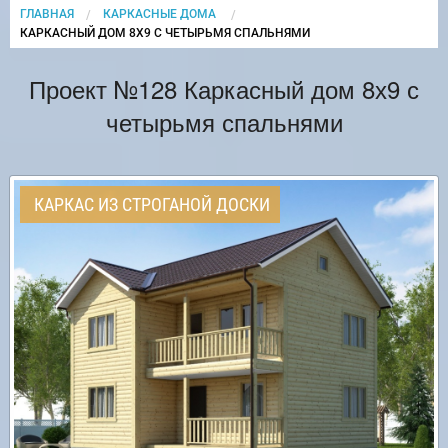
ГЛАВНАЯ
КАРКАСНЫЕ ДОМА
CURRENT:
КАРКАСНЫЙ ДОМ 8Х9 С ЧЕТЫРЬМЯ СПАЛЬНЯМИ
Проект №128 Каркасный дом 8х9 с
четырьмя спальнями
КАРКАС ИЗ СТРОГАНОЙ ДОСКИ