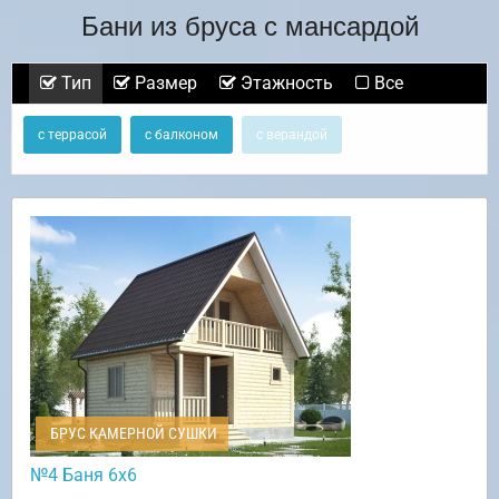
Бани из бруса с мансардой
Тип
Размер
Этажность
Все
с террасой
с балконом
с верандой
БРУС КАМЕРНОЙ СУШКИ
№4 Баня 6х6