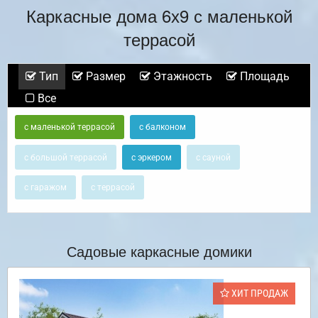
Каркасные дома 6х9 с маленькой
террасой
Тип
Размер
Этажность
Площадь
Все
с маленькой террасой
с балконом
с большой террасой
с эркером
с сауной
с гаражом
с террасой
Садовые каркасные домики
ХИТ ПРОДАЖ