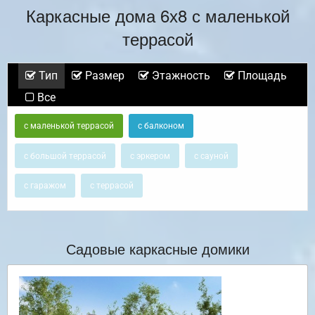
Каркасные дома 6х8 с маленькой
террасой
Тип
Размер
Этажность
Площадь
Все
с маленькой террасой
с балконом
с большой террасой
с эркером
с сауной
с гаражом
с террасой
Садовые каркасные домики