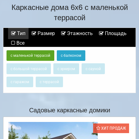
Каркасные дома 6х6 с маленькой
террасой
Тип
Размер
Этажность
Площадь
Все
с маленькой террасой
с балконом
с большой террасой
с эркером
с сауной
с гаражом
с террасой
Садовые каркасные домики
ХИТ ПРОДАЖ