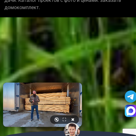
дачи. Каталог проектов с фото и ценами: заказать
домокомплект.
🔇
⛶
✖