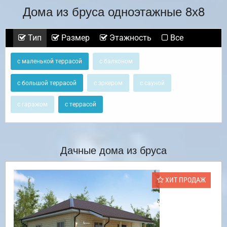
Дома из бруса одноэтажные 8х8
Тип
Размер
Этажность
Все
с маленькой террасой
с балконом
с большой террасой
с эркером
с сауной
с гаражом
с террасой
Дачные дома из бруса
ХИТ ПРОДАЖ