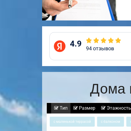
4.9
94
отзывов
Дома 
Тип
Размер
Этажность
с маленькой террасой
с балконом