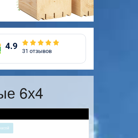
4.9
31
отзывов
ые 6х4
расой