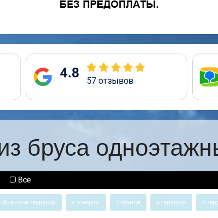
4.8
57
отзывов
из бруса одноэтажн
Все
с большой террасой
с эркером
с сауной
с гаражом
с тер