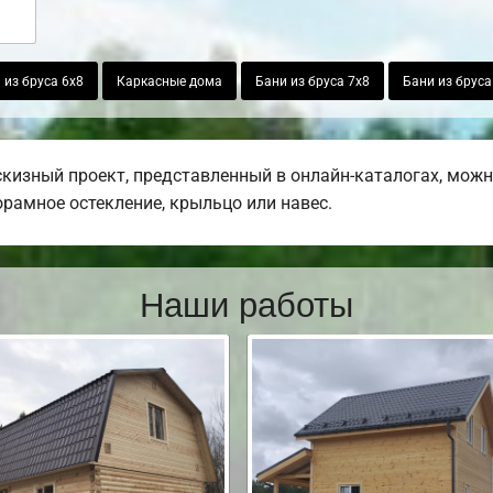
 из бруса 6х8
Каркасные дома
Бани из бруса 7х8
Бани из бруса
кизный проект, представленный в онлайн-каталогах, мож
норамное остекление, крыльцо или навес.
Наши работы