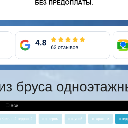
4.8
63
отзывов
из бруса одноэтажн
Все
с большой террасой
с эркером
с сауной
с гаражом
с тер