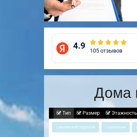
4.9
105
отзывов
Дома 
Тип
Размер
Этажность
с маленькой террасой
с балконом