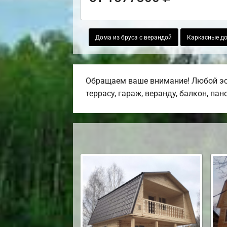
Дома из бруса с верандой
Каркасные д
Обращаем ваше внимание! Любой эс
террасу, гараж, веранду, балкон, па