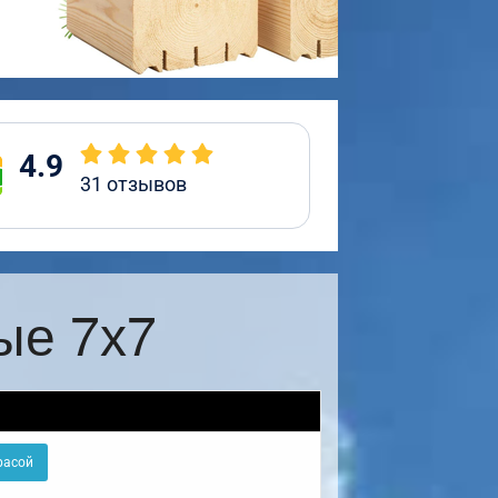
4.9
31
отзывов
ые 7х7
расой