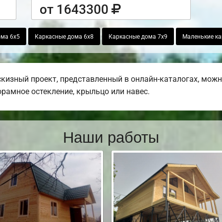
от 1643300
ома 6х5
Каркасные дома 6х8
Каркасные дома 7х9
Маленькие ка
кизный проект, представленный в онлайн-каталогах, мож
норамное остекление, крыльцо или навес.
Наши работы