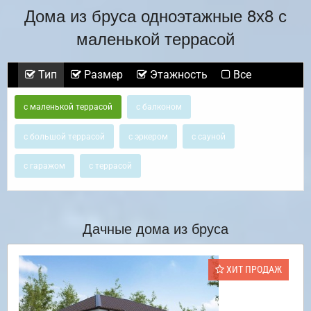
Дома из бруса одноэтажные 8х8 с
маленькой террасой
Тип
Размер
Этажность
Все
с маленькой террасой
с балконом
с большой террасой
с эркером
с сауной
с гаражом
с террасой
Дачные дома из бруса
ХИТ ПРОДАЖ