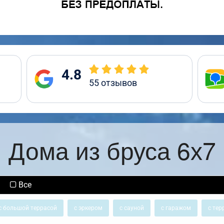
4.8
55
отзывов
Дома из бруса 6х7
Все
с большой террасой
с эркером
с сауной
с гаражом
с тер