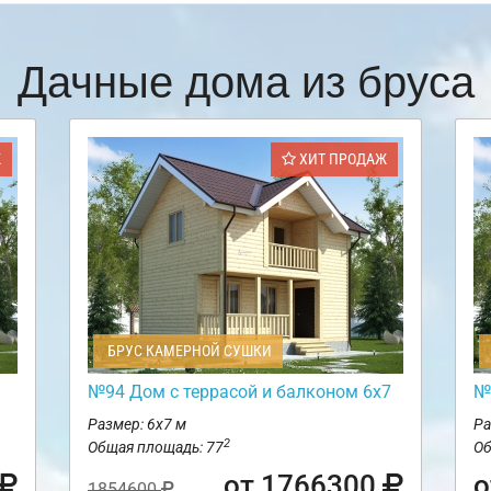
Дачные дома из бруса
Ж
ХИТ ПРОДАЖ
БРУС КАМЕРНОЙ СУШКИ
№94 Дом с террасой и балконом 6х7
№
Размер: 6х7 м
Ра
2
Общая площадь: 77
Об
от 1766300
о
1854600