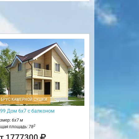
БРУС КАМЕРНОЙ СУШКИ
99 Дом 6х7 с балконом
змер: 6х7 м
2
щая площадь: 78
т 1777300