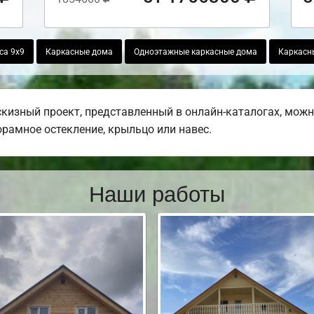
са 9х9
Каркасные дома
Одноэтажные каркасные дома
Каркасн
кизный проект, представленный в онлайн-каталогах, мож
норамное остекление, крыльцо или навес.
Наши работы