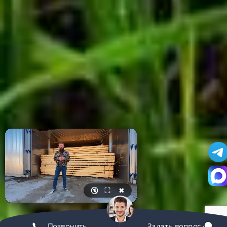
🔇
⛶
✖
Позвонить
Задать вопрос