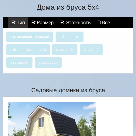
Дома из бруса 5х4
Тип
Размер
Этажность
Все
с маленькой террасой
с балконом
с большой террасой
с эркером
с сауной
с гаражом
с террасой
Садовые домики из бруса