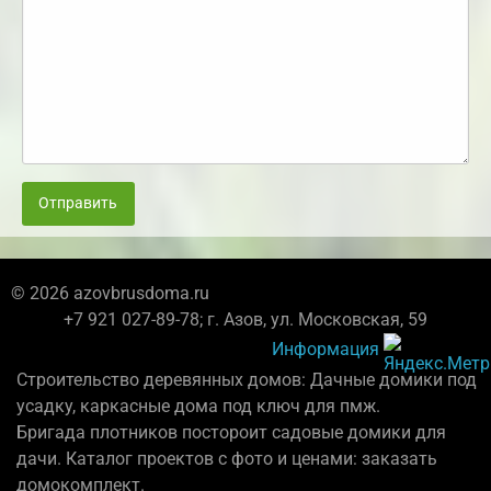
Отправить
© 2026 azovbrusdoma.ru
+7 921 027-89-78; г. Азов, ул. Московская, 59
Информация
Строительство деревянных домов: Дачные домики под
усадку, каркасные дома под ключ для пмж.
Бригада плотников постороит садовые домики для
дачи. Каталог проектов с фото и ценами: заказать
домокомплект.