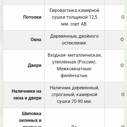
Евровагонка камерной
Потолки
сушки толщиной 12,5
От
мм. сорт АВ.
Деревянные, двойного
Окна
От
остекления.
Входная- металлическая,
утеплённая (Россия).
Двери
От
Межкомнатные-
филёнчатые.
Наличник деревянный,
Наличники на
строганый, камерной
От
окна и двери
сушки 70-90 мм.
Шиповка
оконных и