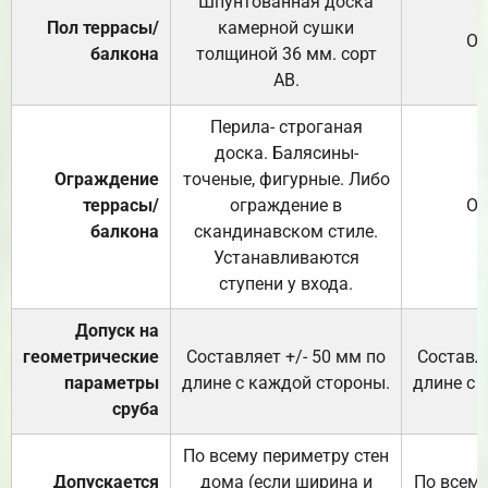
Шпунтованная доска
Пол террасы/
камерной сушки
От
балкона
толщиной 36 мм. сорт
АВ.
Перила- строганая
доска. Балясины-
Ограждение
точеные, фигурные. Либо
террасы/
ограждение в
От
балкона
скандинавском стиле.
Устанавливаются
ступени у входа.
Допуск на
геометрические
Составляет +/- 50 мм по
Составля
параметры
длине с каждой стороны.
длине с 
сруба
По всему периметру стен
Допускается
дома (если ширина и
По всему