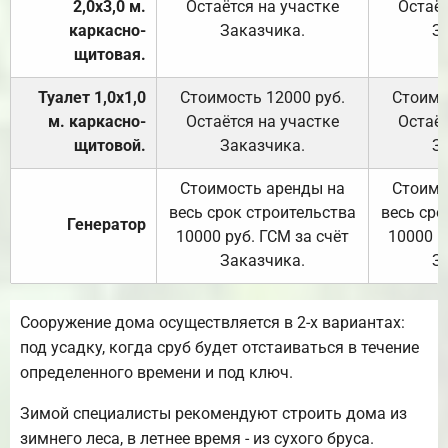
2,0х3,0 м.
Остаётся на участке
Остаёт
каркасно-
Заказчика.
З
щитовая.
Туалет 1,0х1,0
Стоимость 12000 руб.
Стоимо
м. каркасно-
Остаётся на участке
Остаёт
щитовой.
Заказчика.
З
Стоимость аренды на
Стоимо
весь срок строительства
весь сро
Генератор
10000 руб. ГСМ за счёт
10000 р
Заказчика.
З
Сооружение дома осуществляется в 2-х вариантах:
под усадку, когда сруб будет отстаиваться в течение
определенного времени и под ключ.
Зимой специалисты рекомендуют строить дома из
зимнего леса, в летнее время - из сухого бруса.