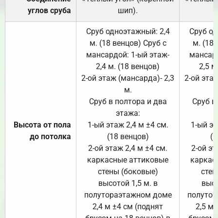
углов сруба
шип).
Сруб одноэтажный: 2,4
Сруб од
м. (18 венцов) Сруб с
м. (18
мансардой: 1-ый этаж-
мансард
2,4 м. (18 венцов)
2,5 м
2-ой этаж (мансарда)- 2,3
2-ой этаж
м.
Сруб в полтора и два
Сруб в
этажа:
Высота от пола
1-ый этаж 2,4 м ±4 см.
1-ый эт
до потолка
(18 венцов)
(1
2-ой этаж 2,4 м ±4 см.
2-ой эт
каркасные аттиковые
каркас
стены (боковые)
стен
высотой 1,5 м. в
высо
полутораэтажном доме
полутор
2,4 м ±4 см (поднят
2,5 м 