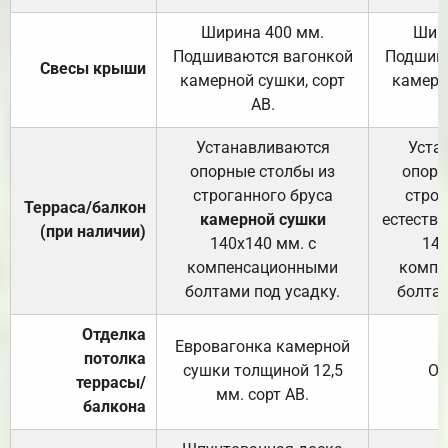
Ширина 400 мм.
Шир
Подшиваются вагонкой
Подшива
Свесы крыши
камерной сушки, сорт
камерн
АВ.
Устанавливаются
Уста
опорные столбы из
опорн
строганного бруса
строг
Терраса/балкон
камерной сушки
естеств
(при наличии)
140х140 мм. с
140
компенсационными
компе
болтами под усадку.
болтам
Отделка
Евровагонка камерной
потолка
сушки толщиной 12,5
От
террасы/
мм. сорт АВ.
балкона