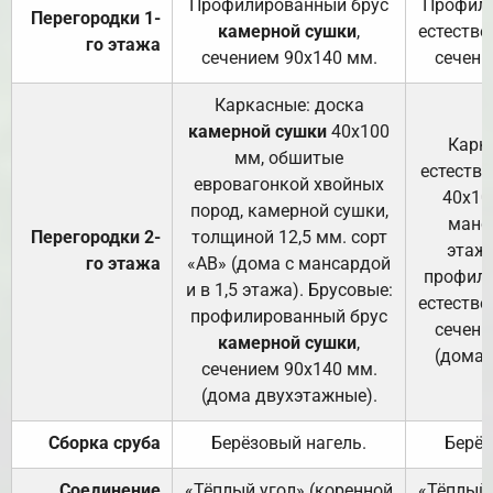
Профилированный брус
Профили
Перегородки 1-
камерной сушки
,
естестве
го этажа
сечением 90х140 мм.
сечени
Каркасные: доска
камерной сушки
40х100
Карк
мм, обшитые
естеств
евровагонкой хвойных
40х10
пород, камерной сушки,
манса
Перегородки 2-
толщиной 12,5 мм. сорт
этажа
го этажа
«АВ» (дома с мансардой
профили
и в 1,5 этажа). Брусовые:
естестве
профилированный брус
сечени
камерной сушки
,
(дома 
сечением 90х140 мм.
(дома двухэтажные).
Сборка сруба
Берёзовый нагель.
Берёз
Соединение
«Тёплый угол» (коренной
«Тёплый 