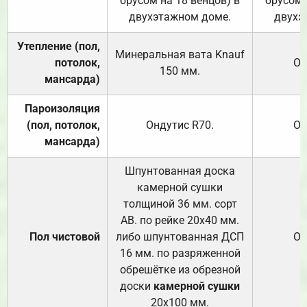
брусом на 18 венцов) в
брусом 
двухэтажном доме.
двухэ
Утепление (пол,
Минеральная вата
Knauf
потолок,
От
150
мм.
мансарда)
Пароизоляция
(пол, потолок,
Ондутис
R70
.
От
мансарда)
Шпунтованная доска
камерной сушки
толщиной 36 мм. сорт
АВ. по рейке 20х40 мм.
Пол чистовой
либо шпунтованная ДСП
От
16 мм. по разряженной
обрешётке из обрезной
доски
камерной сушки
20х100 мм.