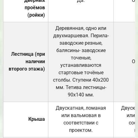
дверных
Да.
От
проёмов
(ройки)
Деревянная, одно или
двухмаршевая. Перила-
заводские резные,
балясины- заводские
Лестница (при
точеные,
наличии
От
устанавливаются
второго этажа)
стартовые точёные
столбы. Ступени 40х200
мм. Тетива лестницы-
90х140 мм.
Двускатная, ломаная
Двуска
или вальмовая в
или 
Крыша
соответствии с
соо
проектом.
п