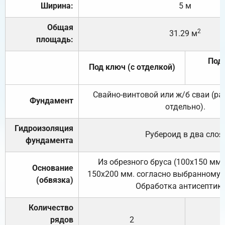
Ширина:
5 м
Общая
2
31.29 м
площадь:
Под 
Под ключ (с отделкой)
Свайно-винтовой или ж/б сваи (р
Фундамент
отдельно).
Гидроизоляция
Рубероид в два слоя
фундамента
Из обрезного бруса (100х150 мм.
Основание
150х200 мм. согласно выбранному с
(обвязка)
Обработка антисептик
Количество
рядов
2