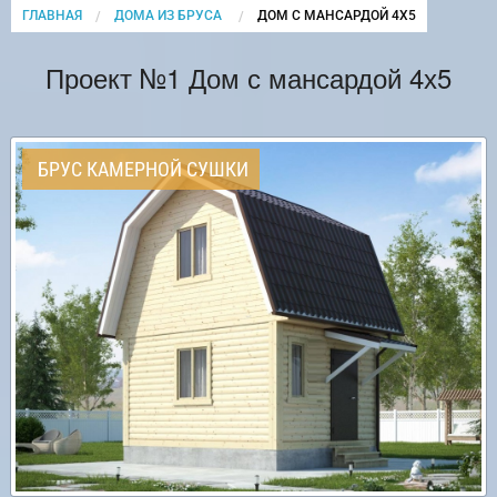
ГЛАВНАЯ
ДОМА ИЗ БРУСА
CURRENT:
ДОМ С МАНСАРДОЙ 4Х5
Проект №1 Дом с мансардой 4х5
БРУС КАМЕРНОЙ СУШКИ