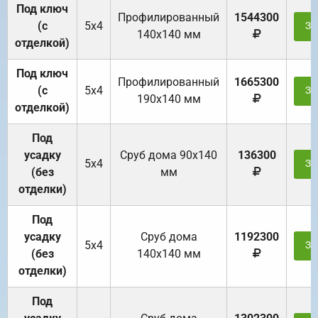
Под ключ
Профилированный
1544300
(с
5х4
За
140х140 мм
отделкой)
Под ключ
Профилированный
1665300
(с
5х4
За
190х140 мм
отделкой)
Под
усадку
Cруб дома 90x140
136300
5х4
За
(без
мм
отделки)
Под
усадку
Cруб дома
1192300
5х4
За
(без
140х140 мм
отделки)
Под