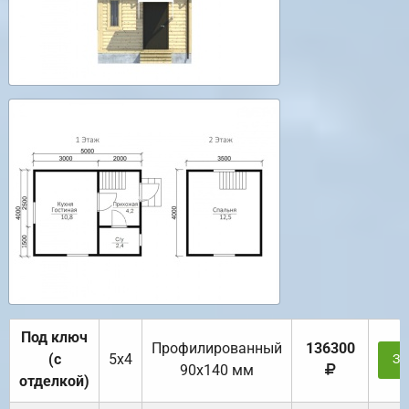
Под ключ
Профилированный
136300
(с
5х4
За
90х140 мм
отделкой)