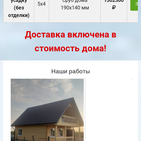
усадку
Cруб дома
1302300
5х4
За
(без
190х140 мм
отделки)
Доставка включена в
стоимость дома!
Наши работы