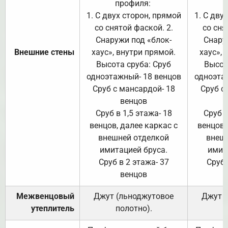
профиля:
п
1. С двух сторон, прямой
1. С дву
со снятой фаской. 2.
со сня
Снаружи под «блок-
Снару
Внешние стены
хаус», внутри прямой.
хаус», 
Высота сруба: Сруб
Высот
одноэтажный- 18 венцов
одноэта
Сруб с мансардой- 18
Сруб с
венцов
Сруб в 1,5 этажа- 18
Сруб в
венцов, далее каркас с
венцов,
внешней отделкой
внеш
имитацией бруса.
имит
Сруб в 2 этажа- 37
Сруб 
венцов
Межвенцовый
Джут (льноджутовое
Джут 
утеплитель
полотно).
п