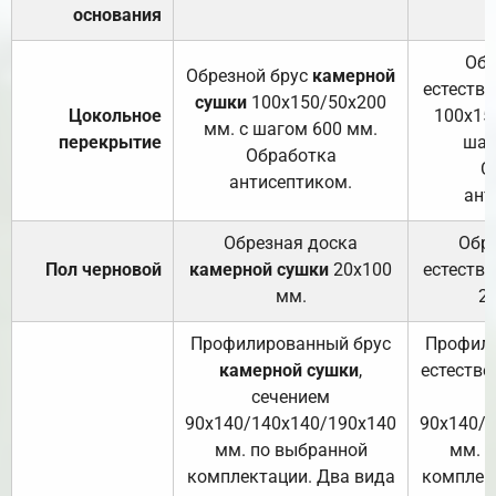
основания
Обр
Обрезной брус
камерной
естеств
сушки
100х150/50х200
Цокольное
100х15
мм. с шагом 600 мм.
перекрытие
шаг
Обработка
О
антисептиком.
ант
Обрезная доска
Обр
Пол черновой
камерной сушки
20х100
естеств
мм.
2
Профилированный брус
Профили
камерной сушки
,
естестве
сечением
с
90х140/140х140/190х140
90х140/
мм. по выбранной
мм. 
комплектации. Два вида
комплек