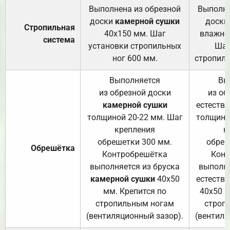
Выполнена из обрезной
Выполне
доски
камерной сушки
доски
Стропильная
40х150 мм. Шаг
влажно
система
установки стропильных
Шаг
ног 600 мм.
стропиль
Выполняется
Вы
из обрезной доски
из об
камерной сушки
естеств
толщиной 20-22 мм. Шаг
толщино
крепления
к
обрешетки 300 мм.
обреш
Обрешётка
Контробрешётка
Конт
выполняется из бруска
выполня
камерной сушки
40х50
естеств
мм. Крепится по
40х50 м
стропильным ногам
строп
(вентиляционный зазор).
(вентиля