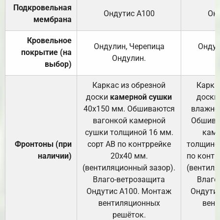
Подкровельная
Ондутис А100
Он
мембрана
Кровельное
Ондулин, Черепица
Ондул
покрытие (на
Ондулин.
выбор)
Каркас из обрезной
Карка
доски
камерной сушки
доски
40х150 мм. Обшиваются
влажно
вагонкой камерной
Обшива
сушки толщиной 16 мм.
каме
Фронтоны (при
сорт АВ по контррейке
толщиной
наличии)
20х40 мм.
по контр
(вентиляционный зазор).
(вентиля
Влаго-ветрозащита
Влаго
Ондутис А100. Монтаж
Ондути
вентиляционных
вент
решёток.