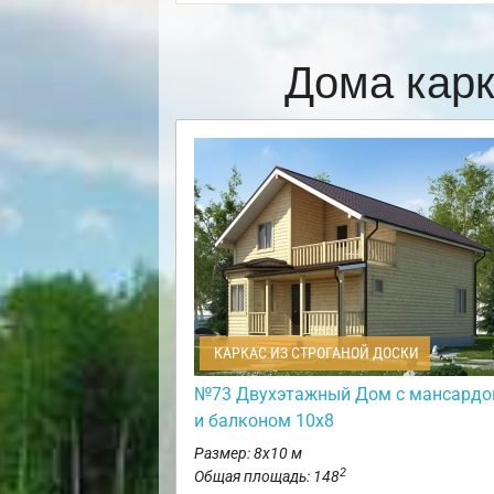
Дома кар
КАРКАС ИЗ СТРОГАНОЙ ДОСКИ
№73 Двухэтажный Дом с мансардо
и балконом 10х8
Размер: 8х10 м
2
Общая площадь: 148