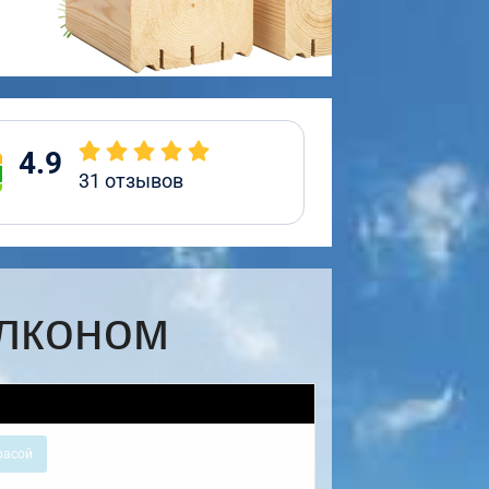
4.9
31
отзывов
алконом
расой