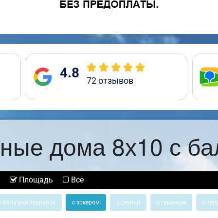
4.8
72
отзывов
ные дома 8х10 с б
Площадь
Все
с большой террасой
с эркером
с сауной
с гаражом
с тер