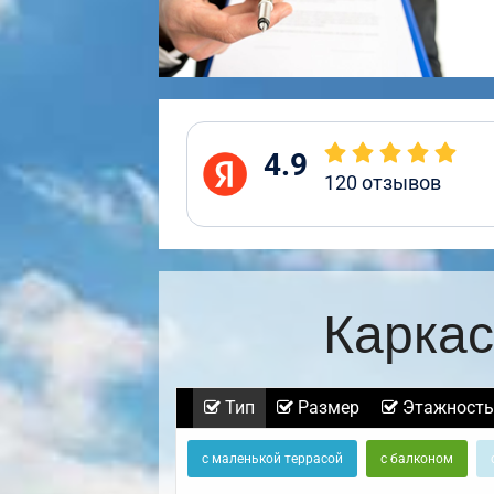
4.9
120
отзывов
Каркас
Тип
Размер
Этажность
с маленькой террасой
с балконом