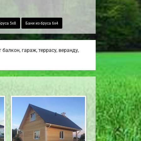
бруса 5х8
Бани из бруса 6х4
алкон, гараж, террасу, веранду,