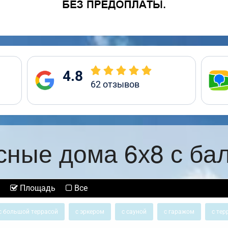
4.8
62
отзывов
сные дома 6х8 с ба
Площадь
Все
с большой террасой
с эркером
с сауной
с гаражом
с тер