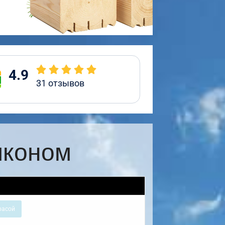
4.9
31
отзывов
лконом
расой