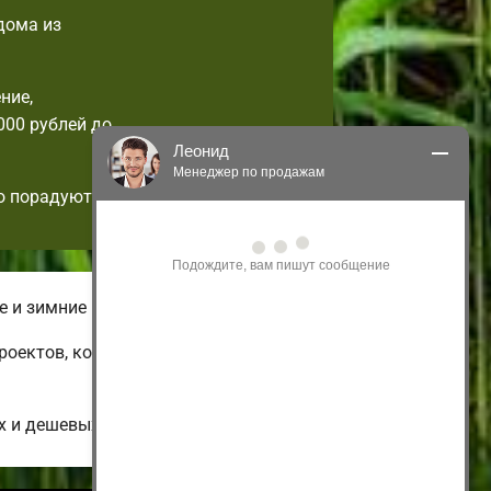
дома из
ние,
000 рублей до
Леонид
Менеджер по продажам
о порадуют!
Здравствуйте! Я могу 
проконсультировать Вас по нашим 
акциям и проектам.
Только что
е и зимние комплектации домов.
проектов, которые возможно
х и дешевых до больших коттеджей.