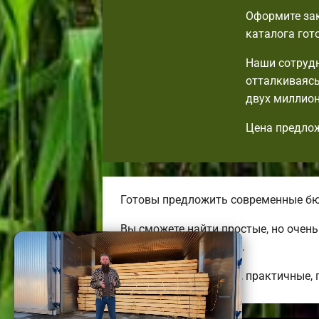
Оформите зак
каталога гот
Наши сотрудн
отталкиваясь
двух миллион
Цена предлож
Готовы предложить современные бю
Вы сможете найти простые, но очен
изменить на свой вкус.
Строим оригинальные, практичные, 