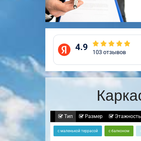
4.9
103
отзывов
Карка
Тип
Размер
Этажность
с маленькой террасой
с балконом