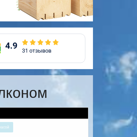
4.9
31
отзывов
алконом
расой