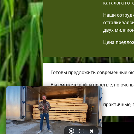
каталога гот
Наши сотрудн
отталкиваясь
двух миллион
Цена предлож
Готовы предложить современные бю
Вы сможете найти простые, но очен
изменить на свой вкус.
Строим оригинальные, практичные, 
🔇
⛶
✖
© 2026 azovbrusdoma.ru