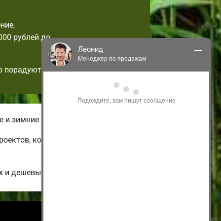
ние,
000 рублей до
Леонид
Менеджер по продажам
о порадуют!
Здравствуйте! Я могу 
проконсультировать Вас по нашим 
акциям и проектам.
Только что
е и зимние комплектации домов.
проектов, которые возможно
х и дешевых до больших коттеджей.
Информация