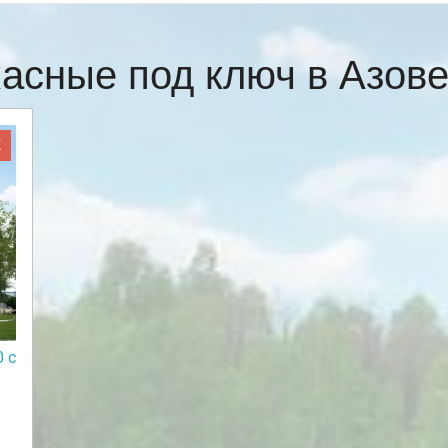
касные под ключ в Азов
Ж
 с