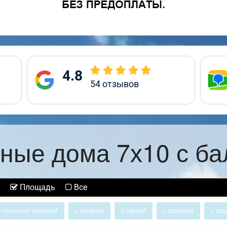
4.8
54
отзывов
ные дома 7х10 с б
Площадь
Все
с большой террасой
с эркером
с сауной
с гаражом
с тер