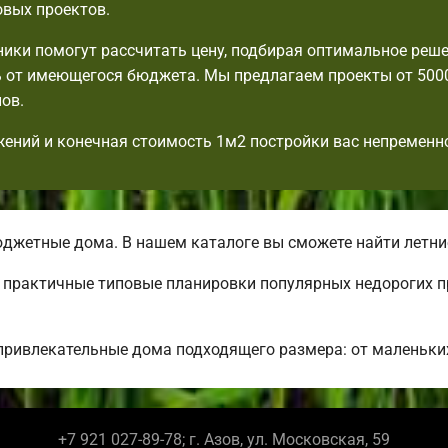
овых проектов.
ики помогут рассчитать цену, подбирая оптимальное реше
 от имеющегося бюджета. Мы предлагаем проекты от 500
ов.
ений и конечная стоимость 1м2 постройки вас непременн
джетные дома. В нашем каталоге вы сможете найти летни
ь практичные типовые планировки популярных недорогих 
привлекательные дома подходящего размера: от маленьки
+7 921 027-89-78; г. Азов, ул. Московская, 59