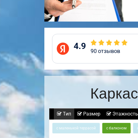
4.9
90
отзывов
Каркас
Тип
Размер
Этажность
с маленькой террасой
с балконом