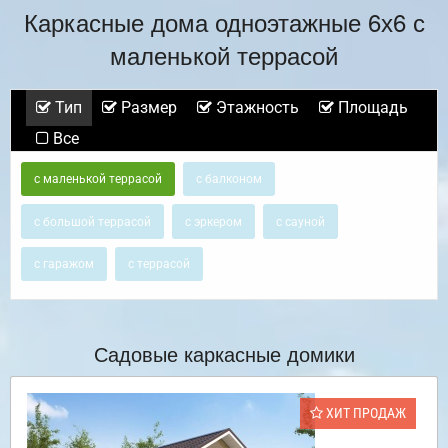
Каркасные дома одноэтажные 6х6 с
маленькой террасой
Тип
Размер
Этажность
Площадь
Все
с маленькой террасой
с балконом
с большой террасой
с эркером
с сауной
с гаражом
с террасой
Садовые каркасные домики
ХИТ ПРОДАЖ