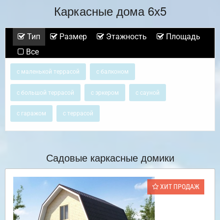
Каркасные дома 6х5
Тип
Размер
Этажность
Площадь
Все
с маленькой террасой
с балконом
с большой террасой
с эркером
с сауной
с гаражом
с террасой
Садовые каркасные домики
ХИТ ПРОДАЖ