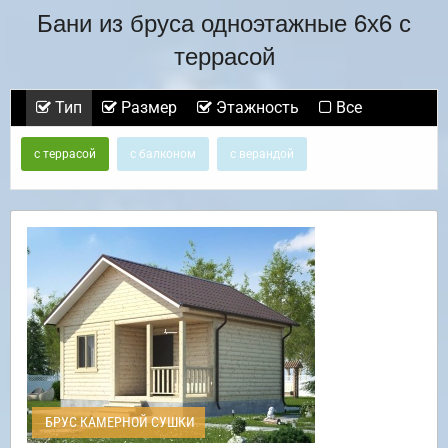
Бани из бруса одноэтажные 6х6 с
террасой
Тип
Размер
Этажность
Все
с террасой
с балконом
с верандой
БРУС КАМЕРНОЙ СУШКИ