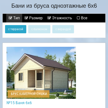
Бани из бруса одноэтажные 6х6
Тип
Размер
Этажность
Все
с террасой
с балконом
с верандой
БРУС КАМЕРНОЙ СУШКИ
№15 Баня 6х6