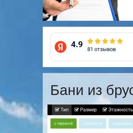
4.9
81
отзывов
Бани из бру
Тип
Размер
Этажность
с террасой
с балконом
с верандой