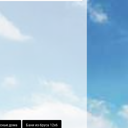
асные дома
Бани из бруса 12х6