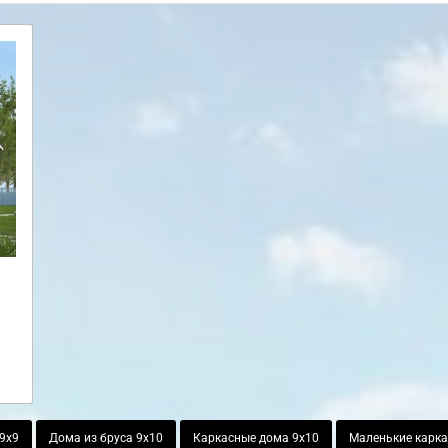
 9х9
Дома из бруса 9х10
Каркасные дома 9х10
Маленькие карк