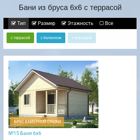
Бани из бруса 6х6 с террасой
Тип
Размер
Этажность
Все
с террасой
с балконом
с верандой
БРУС КАМЕРНОЙ СУШКИ
№15 Баня 6х6