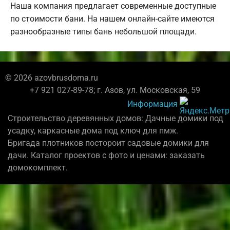
Наша компания предлагает современные доступные
по стоимости бани. На нашем онлайн-сайте имеются
разнообразные типы бань небольшой площади.
© 2026 azovbrusdoma.ru
+7 921 027-89-78; г. Азов, ул. Московская, 59
Информация
Строительство деревянных домов: Дачные домики под
усадку, каркасные дома под ключ для пмж.
Бригада плотников постороит садовые домики для
дачи. Каталог проектов с фото и ценами: заказать
домокомплект.