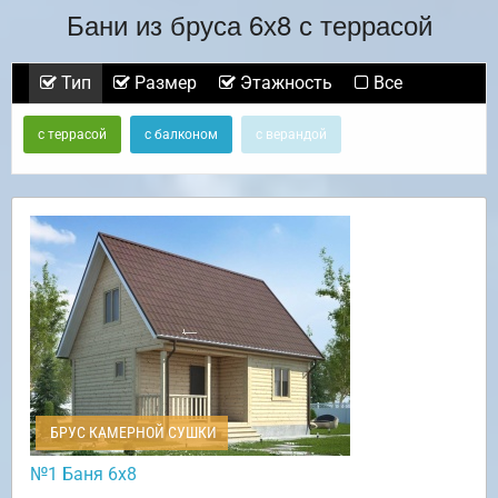
Бани из бруса 6х8 с террасой
Тип
Размер
Этажность
Все
с террасой
с балконом
с верандой
БРУС КАМЕРНОЙ СУШКИ
№1 Баня 6х8