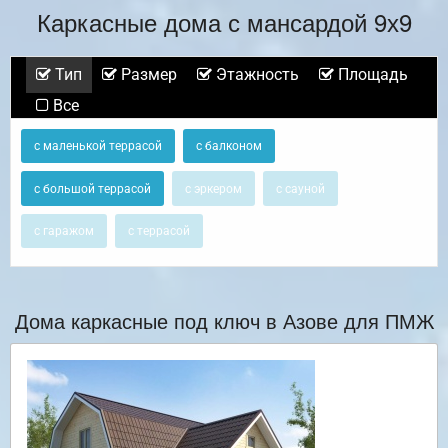
Каркасные дома с мансардой 9х9
Тип
Размер
Этажность
Площадь
Все
с маленькой террасой
с балконом
с большой террасой
с эркером
с сауной
с гаражом
с террасой
Дома каркасные под ключ в Азове для ПМЖ