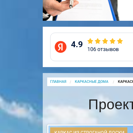
4.9
106
отзывов
ГЛАВНАЯ
КАРКАСНЫЕ ДОМА
CURRENT
КАРКАС
Проек
КАРКАС ИЗ СТРОГАНОЙ ДОСКИ