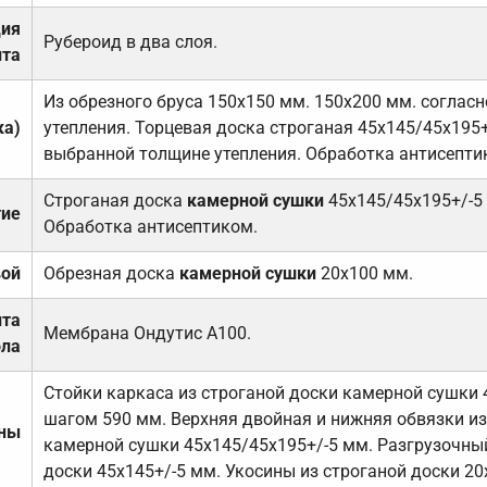
ция
Рубероид в два слоя.
та
Из обрезного бруса 150х150 мм. 150х200 мм. соглас
ка)
утепления. Торцевая доска строганая 45х145/45х195+
выбранной толщине утепления. Обработка антисепти
Строганая доска
камерной сушки
45х145/45х195+/-5
тие
Обработка антисептиком.
вой
Обрезная доска
камерной сушки
20х100 мм.
ита
Мембрана Ондутис А100.
ола
Стойки каркаса из строганой доски камерной сушки 
шагом 590 мм. Верхняя двойная и нижняя обвязки из
ены
камерной сушки 45х145/45х195+/-5 мм. Разгрузочный
доски 45х145+/-5 мм. Укосины из строганой доски 20