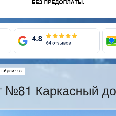
4.8
64
отзывов
:
НЫЙ ДОМ 11Х9
т №81 Каркасный до