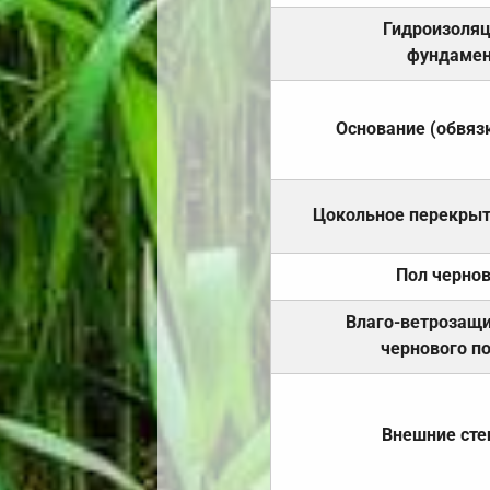
Гидроизоля
фундамен
Основание (обвяз
Цокольное перекры
Пол черно
Влаго-ветрозащ
чернового п
Внешние ст