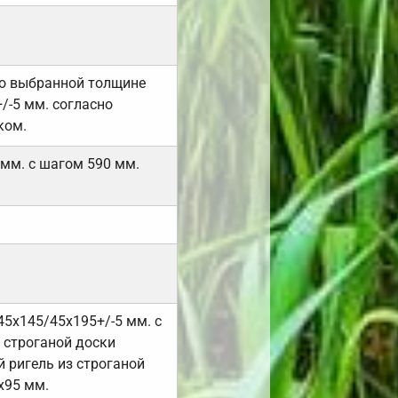
но выбранной толщине
/-5 мм. согласно
ком.
 мм. с шагом 590 мм.
45х145/45х195+/-5 мм. с
 строганой доски
 ригель из строганой
х95 мм.