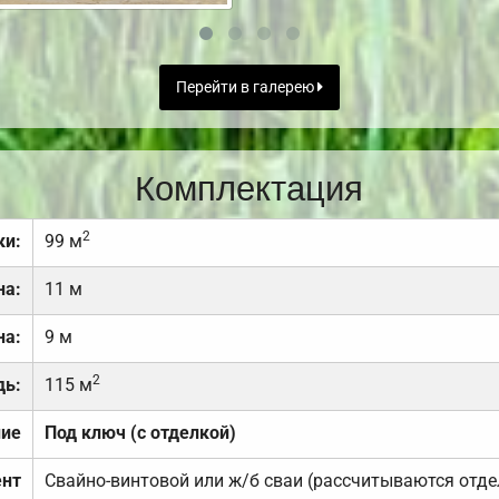
Перейти в галерею
Комплектация
2
ки:
99 м
на:
11 м
на:
9 м
2
дь:
115 м
ние
Под ключ (с отделкой)
нт
Свайно-винтовой или ж/б сваи (рассчитываются отде