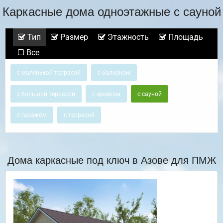
Каркасные дома одноэтажные с сауной
Тип
Размер
Этажность
Площадь
Все
с маленькой террасой
с балконом
с большой террасой
с эркером
с сауной
с гаражом
с террасой
Дома каркасные под ключ в Азове для ПМЖ