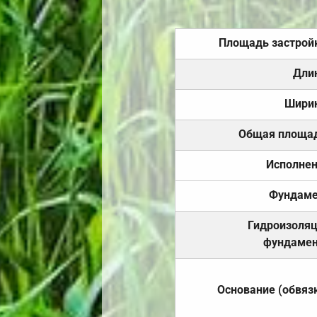
Площадь застрой
Дли
Шири
Общая площа
Исполне
Фундаме
Гидроизоля
фундамен
Основание (обвяз