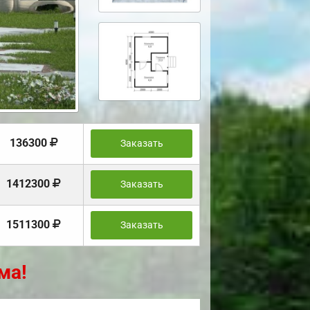
136300
Заказать
1412300
Заказать
1511300
Заказать
ма!