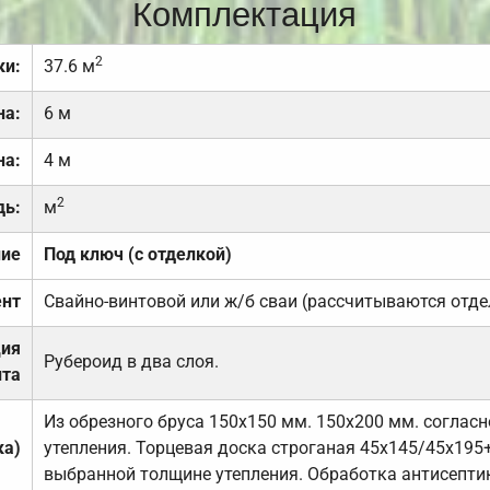
Комплектация
2
ки:
37.6 м
на:
6 м
на:
4 м
2
дь:
м
ние
Под ключ (с отделкой)
нт
Свайно-винтовой или ж/б сваи (рассчитываются отде
ция
Рубероид в два слоя.
та
Из обрезного бруса 150х150 мм. 150х200 мм. соглас
ка)
утепления. Торцевая доска строганая 45х145/45х195+
выбранной толщине утепления. Обработка антисепти