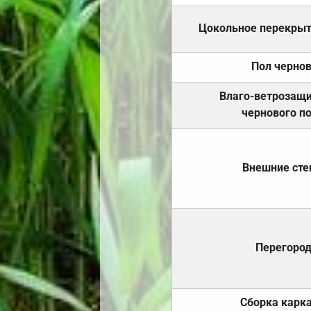
Цокольное перекры
Пол черно
Влаго-ветрозащ
чернового п
Внешние ст
Перегоро
Сборка карк