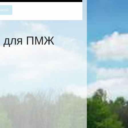
расой
е для ПМЖ