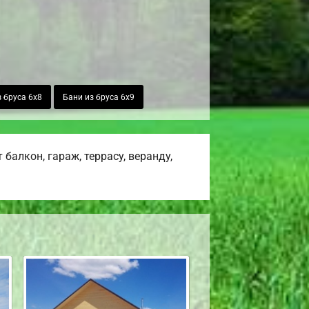
 бруса 6х8
Бани из бруса 6х9
алкон, гараж, террасу, веранду,