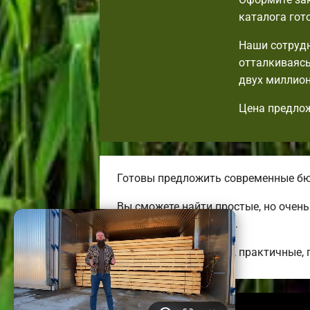
каталога гот
Наши сотрудн
отталкиваясь
двух миллион
Цена предлож
Готовы предложить современные бю
Вы сможете найти простые, но очен
изменить на свой вкус.
Строим оригинальные, практичные, 