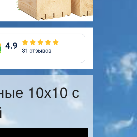
4.9
31
отзывов
ные 10х10 с
й