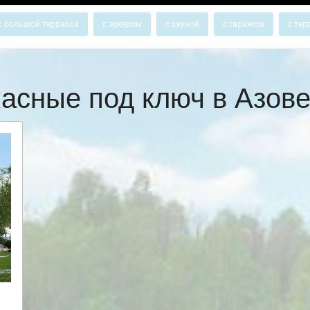
с большой террасой
с эркером
с сауной
с гаражом
с тер
касные под ключ в Азов