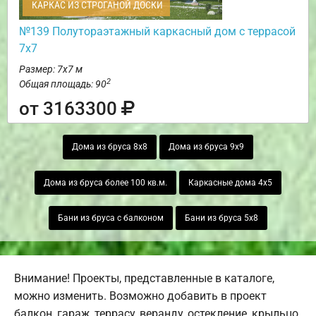
КАРКАС ИЗ СТРОГАНОЙ ДОСКИ
№139 Полутораэтажный каркасный дом с террасой
7х7
Размер: 7х7 м
2
Общая площадь: 90
от 3163300
Дома из бруса 8х8
Дома из бруса 9х9
Дома из бруса более 100 кв.м.
Каркасные дома 4х5
Бани из бруса с балконом
Бани из бруса 5х8
Внимание! Проекты, представленные в каталоге,
можно изменить. Возможно добавить в проект
балкон, гараж, террасу, веранду, остекление, крыльцо