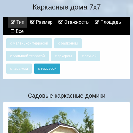
Каркасные дома 7х7
Тип
Размер
Этажность
Площадь
Все
с маленькой террасой
с балконом
с большой террасой
с эркером
с сауной
с гаражом
с террасой
Садовые каркасные домики