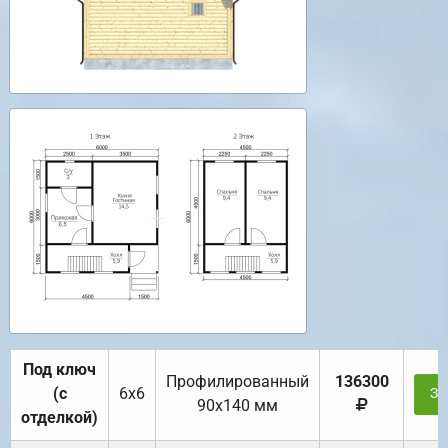
Под ключ
Профилированный
136300
(с
6х6
За
90х140 мм
отделкой)