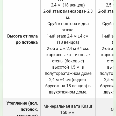
2,4 м. (18 венцов)
2,5 м
2-ой этаж (мансарда)- 2,3
2-ой этаж
м.
Сруб в полтора и два
Сруб в
этажа:
Высота от пола
1-ый этаж 2,4 м ±4 см.
1-ый эт
до потолка
(18 венцов)
(1
2-ой этаж 2,4 м ±4 см.
2-ой эт
каркасные аттиковые
каркас
стены (боковые)
стен
высотой 1,5 м. в
высо
полутораэтажном доме
полутор
2,4 м ±4 см (поднят
2,5 м 
брусом на 18 венцов) в
брусом 
двухэтажном доме.
двухэ
Утепление (пол,
Минеральная вата
Knauf
потолок,
От
150
мм.
мансарда)