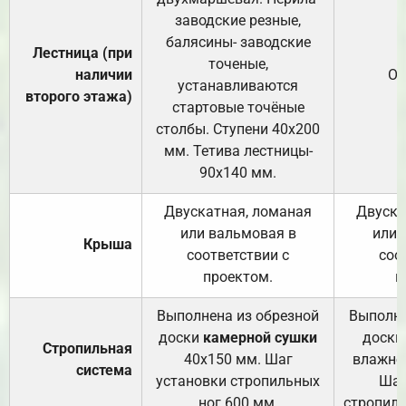
заводские резные,
балясины- заводские
Лестница (при
точеные,
наличии
От
устанавливаются
второго этажа)
стартовые точёные
столбы. Ступени 40х200
мм. Тетива лестницы-
90х140 мм.
Двускатная, ломаная
Двуска
или вальмовая в
или 
Крыша
соответствии с
соо
проектом.
п
Выполнена из обрезной
Выполне
доски
камерной сушки
доски
Стропильная
40х150 мм. Шаг
влажно
система
установки стропильных
Шаг
ног 600 мм.
стропиль