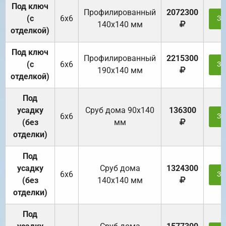
Под ключ
Профилированный
2072300
(с
6х6
За
140х140 мм
отделкой)
Под ключ
Профилированный
2215300
(с
6х6
За
190х140 мм
отделкой)
Под
усадку
Cруб дома 90x140
136300
6х6
За
(без
мм
отделки)
Под
усадку
Cруб дома
1324300
6х6
За
(без
140х140 мм
отделки)
Под