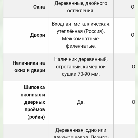
Деревянные, двойного
Окна
От
остекления.
Входная- металлическая,
утеплённая (Россия).
Двери
От
Межкомнатные-
филёнчатые.
Наличник деревянный,
Наличники на
строганый, камерной
От
окна и двери
сушки 70-90 мм.
Шиповка
оконных и
дверных
Да.
От
проёмов
(ройки)
Деревянная, одно или
двухмаршевая. Перила-