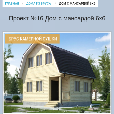
ГЛАВНАЯ
ДОМА ИЗ БРУСА
CURRENT:
ДОМ С МАНСАРДОЙ 6Х6
Проект №16 Дом с мансардой 6х6
БРУС КАМЕРНОЙ СУШКИ