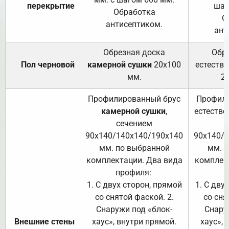
перекрытие
шаг
Обработка
О
антисептиком.
ант
Обрезная доска
Обр
Пол черновой
камерной сушки
20х100
естеств
мм.
2
Профилированный брус
Профили
камерной сушки
,
естестве
сечением
с
90х140/140х140/190х140
90х140/
мм. по выбранной
мм. 
комплектации. Два вида
комплек
профиля:
п
1. С двух сторон, прямой
1. С дву
со снятой фаской. 2.
со сня
Снаружи под «блок-
Снару
Внешние стены
хаус», внутри прямой.
хаус», 