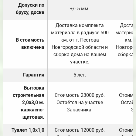
Допуски по
+/- 5 мм.
брусу, доске
Доставка комплекта
Достав
материала в радиусе 500
материал
В стоимость
км. от г. Пестова
км. 
включена
Новгородской области и
Новгоро
сборка дома на вашем
сборка
участке.
Гарантия
5 лет.
Бытовка
строительная
Стоимость 23000 руб.
Стоимо
2,0х3,0 м.
Остаётся на участке
Остаёт
каркасно-
Заказчика.
З
щитовая.
Туалет 1,0х1,0
Стоимость 12000 руб.
Стоимо