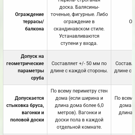
доска. Балясины-
Ограждение
точеные, фигурные. Либо
террасы/
ограждение в
От
балкона
скандинавском стиле.
Устанавливаются
ступени у входа.
Допуск на
геометрические
Составляет +/- 50 мм по
Составля
параметры
длине с каждой стороны.
длине с 
сруба
По всему периметру стен
Допускается
дома (если ширина и
По всему
стыковка бруса,
длина дома более 6,0
дома (
вагонки и
метров). Вагонки и
длина 
половой доски
доски пола в каждой
отдельной комнате.