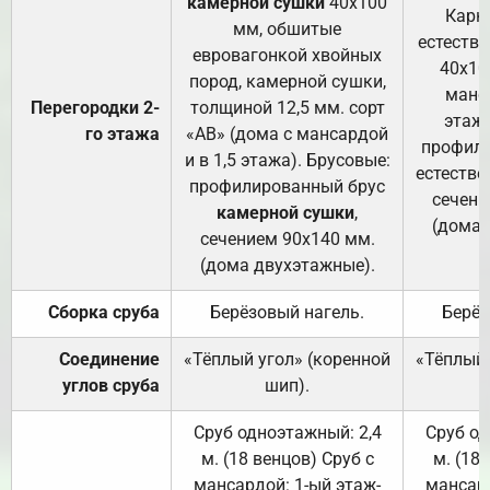
камерной сушки
40х100
Карк
мм, обшитые
естеств
евровагонкой хвойных
40х10
пород, камерной сушки,
манса
Перегородки 2-
толщиной 12,5 мм. сорт
этажа
го этажа
«АВ» (дома с мансардой
профили
и в 1,5 этажа). Брусовые:
естестве
профилированный брус
сечени
камерной сушки
,
(дома 
сечением 90х140 мм.
(дома двухэтажные).
Сборка сруба
Берёзовый нагель.
Берёз
Соединение
«Тёплый угол» (коренной
«Тёплый 
углов сруба
шип).
Сруб одноэтажный: 2,4
Сруб од
м. (18 венцов) Сруб с
м. (18
мансардой: 1-ый этаж-
мансард