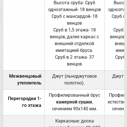
Высота сруба: Сруб
Высот
одноэтажный- 18 венцов
одноэта
Сруб с мансардой- 18
Сруб с
венцов
Сруб в 1,5 этажа- 18
Сруб в
венцов, далее каркас с
венцов,
внешней отделкой
внеш
имитацией бруса.
имит
Сруб в 2 этажа- 37
Сруб 
венцов
Межвенцовый
Джут (льноджутовое
Джут 
утеплитель
полотно).
п
Профилированный брус
Профили
Перегородки 1-
камерной сушки
,
естестве
го этажа
сечением 90х140 мм.
сечени
Каркасные: доска