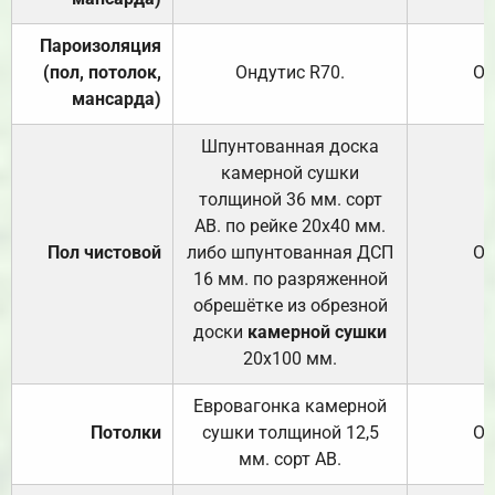
Пароизоляция
(пол, потолок,
Ондутис
R70
.
От
мансарда)
Шпунтованная доска
камерной сушки
толщиной 36 мм. сорт
АВ. по рейке 20х40 мм.
Пол чистовой
либо шпунтованная ДСП
От
16 мм. по разряженной
обрешётке из обрезной
доски
камерной сушки
20х100 мм.
Евровагонка камерной
Потолки
сушки толщиной 12,5
От
мм. сорт АВ.