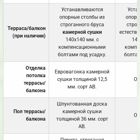
Устанавливаются
Уста
опорные столбы из
опорн
строганного бруса
строг
Терраса/балкон
камерной сушки
естеств
(при наличии)
140х140 мм. с
140
компенсационными
компе
болтами под усадку.
болтам
Отделка
Евровагонка камерной
потолка
сушки толщиной 12,5
От
террасы/
мм. сорт АВ.
балкона
Шпунтованная доска
Пол террасы/
камерной сушки
От
балкона
толщиной 36 мм. сорт
АВ.
Перила- строганая