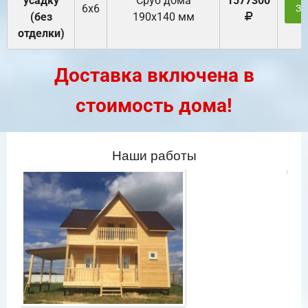
усадку
Cруб дома
1577300
6х6
За
(без
190х140 мм
отделки)
Доставка включена в
стоимость дома!
Наши работы