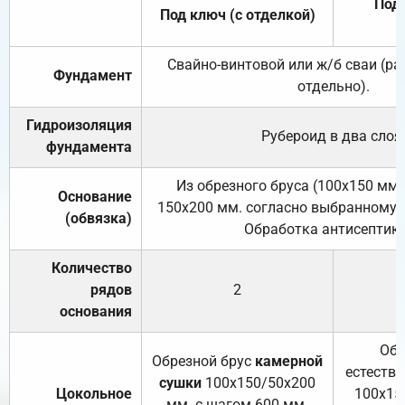
Под 
Под ключ (с отделкой)
Свайно-винтовой или ж/б сваи (р
Фундамент
отдельно).
Гидроизоляция
Рубероид в два слоя
фундамента
Из обрезного бруса (100х150 мм.
Основание
150х200 мм. согласно выбранному с
(обвязка)
Обработка антисептик
Количество
рядов
2
основания
Обр
Обрезной брус
камерной
естеств
сушки
100х150/50х200
Цокольное
100х15
мм. с шагом 600 мм.