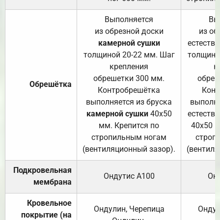
Выполняется
Вы
из обрезной доски
из об
камерной сушки
естеств
толщиной 20-22 мм. Шаг
толщино
крепления
к
обрешетки 300 мм.
обреш
Обрешётка
Контробрешётка
Конт
выполняется из бруска
выполня
камерной сушки
40х50
естеств
мм. Крепится по
40х50 м
стропильным ногам
строп
(вентиляционный зазор).
(вентиля
Подкровельная
Ондутис А100
Он
мембрана
Кровельное
Ондулин, Черепица
Ондул
покрытие (на