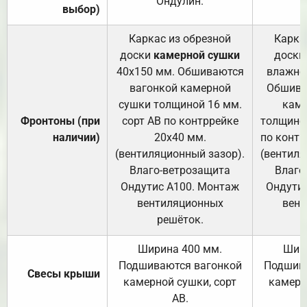
Ондулин.
выбор)
Каркас из обрезной
Карка
доски
камерной сушки
доски
40х150 мм. Обшиваются
влажно
вагонкой камерной
Обшива
сушки толщиной 16 мм.
каме
Фронтоны (при
сорт АВ по контррейке
толщиной
наличии)
20х40 мм.
по контр
(вентиляционный зазор).
(вентиля
Влаго-ветрозащита
Влаго
Ондутис А100. Монтаж
Ондути
вентиляционных
вент
решёток.
Ширина 400 мм.
Шир
Подшиваются вагонкой
Подшива
Свесы крыши
камерной сушки, сорт
камерн
АВ.